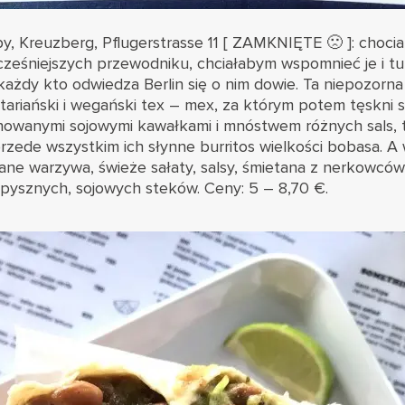
by
, Kreuzberg, Pflugerstrasse 11 [ ZAMKNIĘTE 🙁 ]: choci
ześniejszych przewodniku, chciałabym wspomnieć je i tu
ażdy kto odwiedza Berlin się o nim dowie. Ta niepozorna 
ariański i wegański tex – mex, za którym potem tęskni si
owanymi sojowymi kawałkami i mnóstwem różnych sals, t
rzede wszystkim ich słynne burritos wielkości bobasa. A 
owane warzywa, świeże sałaty, salsy, śmietana z nerkowcó
epysznych, sojowych steków. Ceny: 5 – 8,70 €.