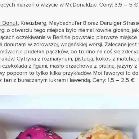
ięcych marzeń o wizycie w McDonaldzie. Ceny: 3,5 – 5 €
s Donut
,
Kreuzberg, Maybachufer 8 oraz Danziger Strass
g: o otwarciu tego miejsca było niemal równie głośno, ja
iącach oczekiwania w Berlinie powstało pierwsze miejsce
 donutami w zdrowszej, wegańskiej wersji. Zalecana jest
amówienie pudełka pączków, bo trudno na coś się zdecy
maków. Cytryna z rozmarynem, pistacja, kokos z matchą
a czekolada z figami, masło orzechowe z praliną, jeżyny z 
wy popcorn to tylko kilka przykładów. Moi faworyci to 
ten z buraczanym lukrem i lawendą. Ceny: 1,5 – 2,5 €