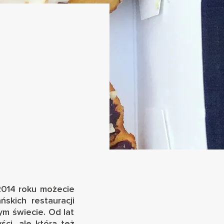
 2014 roku możecie
skich restauracji
ym świecie. Od lat
ci, ale która też