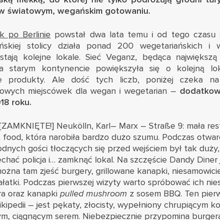
w światowym, wegańskim gotowaniu.
k po Berlinie
powstał dwa lata temu i od tego czasu s
kiej stolicy działa ponad 200 wegetariańskich i w
tają kolejne lokale. Sieć Veganz, będąca największą
 starym kontynencie powiększyła się o kolejną loka
e produkty. Ale dość tych liczb, poniżej czeka na
nowych miejscówek dla wegan i wegetarian –
dodatkow
18 roku.
 [ZAMKNIĘTE!] Neukölln, Karl– Marx – Straße 9: mała res
 food, która narobiła bardzo dużo szumu. Podczas otwarc
dnych gości tłoczących się przed wejściem był tak duży,
echać policja i… zamknąć lokal. Na szczęście Dandy Diner 
można tam zjeść burgery, grillowane kanapki, niesamowicie
ałatki. Podczas pierwszej wizyty warto spróbować ich ni
a oraz kanapki
pulled mushroom
z sosem BBQ. Ten pier
Wikipedii – jest pękaty, złocisty, wypełniony chrupiącym k
m, ciągnącym serem. Niebezpiecznie przypomina burger