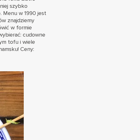
niej szybko
e. Menu w 1990 jest
ków znajdziemy
ówić w formie
 wybierać: cudowne
ym tofu i wiele
tnamsku! Ceny: