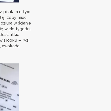
aż pisałam o tym
taj, żeby mieć
dziura w ścianie
ę wiele tygodni.
łuściutkie
w środku – ryż,
w, awokado