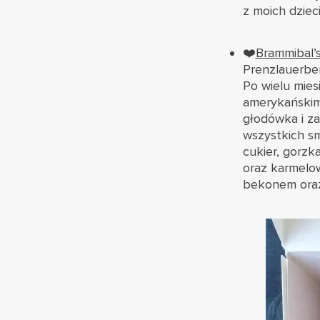
z moich dziec
❤️
Brammibal’
Prenzlauerber
Po wielu mies
amerykańskimi
głodówka i z
wszystkich s
cukier, gorzk
oraz karmelo
bekonem oraz 