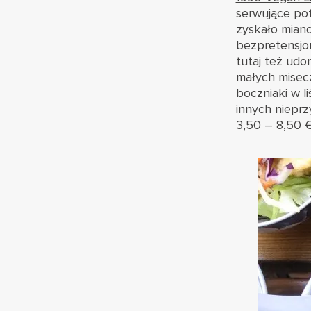
serwujące po
zyskało miano
bezpretensjon
tutaj też udo
małych misecz
boczniaki w l
innych nieprz
3,50 – 8,50 €