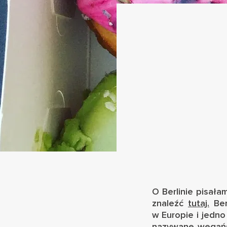
O Berlinie pisała
znaleźć
tutaj.
Ber
w Europie i jedno
nazywane wegańsk