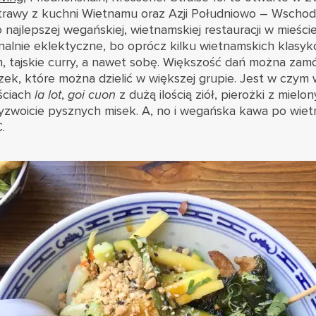
trawy z kuchni Wietnamu oraz Azji Południowo – Wschod
 najlepszej wegańskiej, wietnamskiej restauracji w mieści
alnie eklektyczne, bo oprócz kilku wietnamskich klasy
n, tajskie curry, a nawet sobę. Większość dań można zam
ek, które można dzielić w większej grupie. Jest w czym
iściach
la lot
,
goi cuon
z dużą ilością ziół, pierożki z mielon
yzwoicie pysznych misek. A, no i wegańska kawa po wie
.