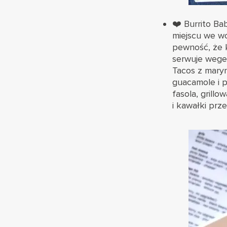
❤️
Burrito Ba
miejscu we wc
pewność, że k
serwuje weget
Tacos z maryn
guacamole i p
fasola, grill
i kawałki prz