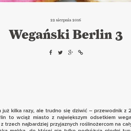
22 sierpnia 2016
Wegański Berlin 3
m już kilka razy, ale trudno się dziwić – przewodnik z
lin to wciąż miasto z największym odsetkiem wegań
 z trzech najbardziej przyjaznych roślinożercom na cał
ą mekką, do której nie tylko podróżują głodni turyś