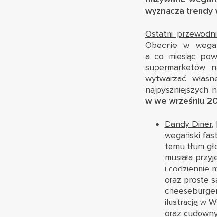
wyznacza trendy 
Ostatni przewodni
Obecnie w wegańs
a co miesiąc pows
supermarketów na
wytwarzać własn
najpyszniejszych 
w we wrześniu 20
Dandy Diner
,
wegański fast
temu tłum gło
musiała przyj
i codziennie 
oraz proste s
cheeseburger
ilustracją w 
oraz cudowny