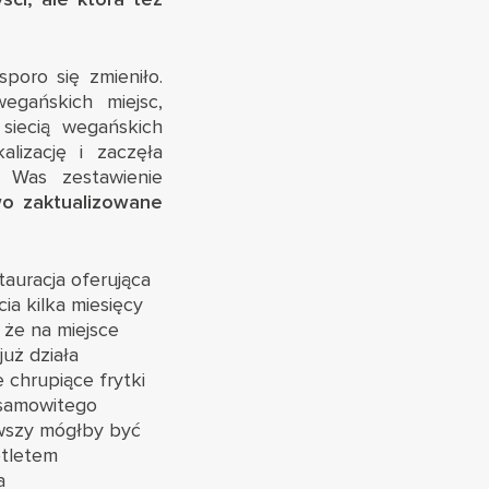
poro się zmieniło.
egańskich miejsc,
 siecią wegańskich
lizację i zaczęła
 Was zestawienie
o zaktualizowane
tauracja oferująca
ia kilka miesięcy
 że na miejsce
już działa
 chrupiące frytki
esamowitego
wszy mógłby być
otletem
a