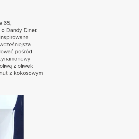
e 65,
k o Dandy Diner.
 inspirowane
 wcześniejsza
dować pośród
, cynamonowy
oliwą z oliwek
donut z kokosowym