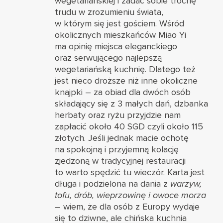
wegetariańskiej i zadać sobie trochę
trudu w zrozumieniu świata,
w którym się jest gościem. Wśród
okolicznych mieszkańców Miao Yi
ma opinię miejsca eleganckiego
oraz serwującego najlepszą
wegetariańską kuchnię. Dlatego też
jest nieco droższe niż inne okoliczne
knajpki – za obiad dla dwóch osób
składający się z 3 małych dań, dzbanka
herbaty oraz ryżu przyjdzie nam
zapłacić około 40 SGD czyli około 115
złotych. Jeśli jednak macie ochotę
na spokojną i przyjemną kolację
zjedzoną w tradycyjnej restauracji
to warto spędzić tu wieczór. Karta jest
długa i podzielona na dania z
warzyw,
tofu, drób, wieprzowinę i owoce morza
– wiem, że dla osób z Europy wydaje
się to dziwne, ale chińska kuchnia