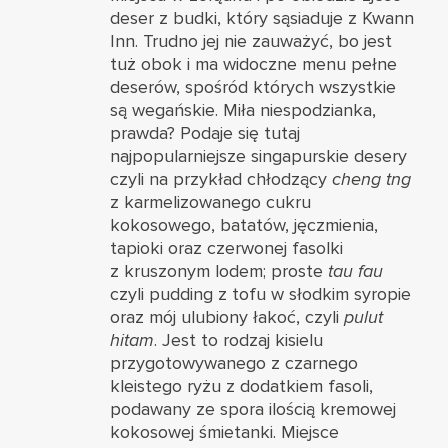
deser z budki, który sąsiaduje z Kwann
Inn. Trudno jej nie zauważyć, bo jest
tuż obok i ma widoczne menu pełne
deserów, spośród których wszystkie
są wegańskie. Miła niespodzianka,
prawda? Podaje się tutaj
najpopularniejsze singapurskie desery
czyli na przykład chłodzący
cheng tng
z karmelizowanego cukru
kokosowego, batatów, jęczmienia,
tapioki oraz czerwonej fasolki
z kruszonym lodem; proste
tau fau
czyli pudding z tofu w słodkim syropie
oraz mój ulubiony łakoć, czyli
pulut
hitam
. Jest to rodzaj kisielu
przygotowywanego z czarnego
kleistego ryżu z dodatkiem fasoli,
podawany ze spora ilością kremowej
kokosowej śmietanki. Miejsce