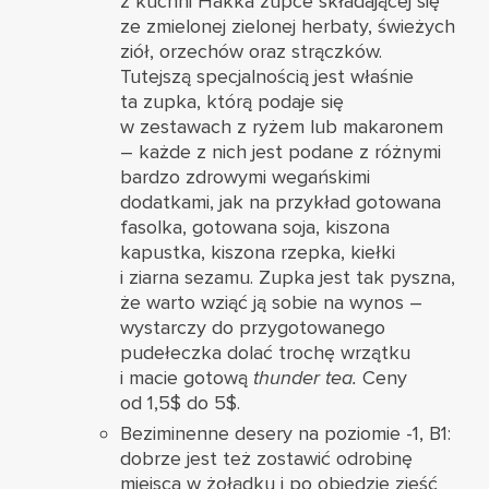
z kuchni Hakka zupce składającej się
ze zmielonej zielonej herbaty, świeżych
ziół, orzechów oraz strączków.
Tutejszą specjalnością jest właśnie
ta zupka, którą podaje się
w zestawach z ryżem lub makaronem
– każde z nich jest podane z różnymi
bardzo zdrowymi wegańskimi
dodatkami, jak na przykład gotowana
fasolka, gotowana soja, kiszona
kapustka, kiszona rzepka, kiełki
i ziarna sezamu. Zupka jest tak pyszna,
że warto wziąć ją sobie na wynos –
wystarczy do przygotowanego
pudełeczka dolać trochę wrzątku
i macie gotową
thunder tea.
Ceny
od 1,5$ do 5$.
Beziminenne desery na poziomie -1, B1:
dobrze jest też zostawić odrobinę
miejsca w żołądku i po obiedzie zjeść