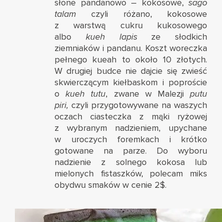
słone pandanowo – kokosowe,
sago
talam
czyli różano, kokosowe
z warstwą cukru kukosowego
albo
kueh lapis
ze słodkich
ziemniaków i pandanu. Koszt woreczka
pełnego kueah to około 10 złotych.
W drugiej budce nie dajcie się zwieść
skwierczącym kiełbaskom i poproście
o
kueh tutu
, zwane w Malezji
putu
piri,
czyli przygotowywane na waszych
oczach ciasteczka z mąki ryżowej
z wybranym nadzieniem, upychane
w uroczych foremkach i krótko
gotowane na parze. Do wyboru
nadzienie z solnego kokosa lub
mielonych fistaszków, polecam miks
obydwu smaków w cenie 2$.