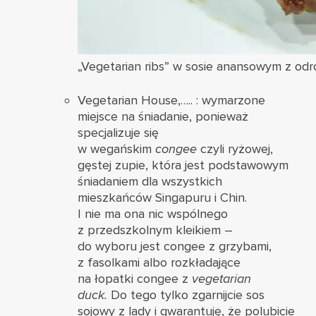
„Vegetarian ribs” w sosie anansowym z odrob
Vegetarian House,….. : wymarzone
miejsce na śniadanie, ponieważ
specjalizuje się
w wegańskim
congee
czyli ryżowej,
gęstej zupie, która jest podstawowym
śniadaniem dla wszystkich
mieszkańców Singapuru i Chin.
I nie ma ona nic wspólnego
z przedszkolnym kleikiem –
do wyboru jest congee z grzybami,
z fasolkami albo rozkładające
na łopatki congee z
vegetarian
duck.
Do tego tylko zgarnijcie sos
sojowy z lady i gwarantuję, że polubicie