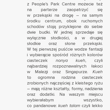
z People’s Park Centre możecie też
na parterze zaopatrzyć się
w przekąski na drogę – na samym
środku centrum, obok ruchomych
schodów stoją przyklejone do siebie
dwie budki. W jednej sprzedaje się
wyłącznie słodkości, a w drugiej
słodkie oraz słone przekąski.
W tej pierwszej puśćcie wodze fantazji
i wybierajcie spośród różnych kolorów
ciasteczek
nonya kueh
, czyli
najbardziej rozpoznawalnych łakoci
w Malezji oraz Singapurze.
Kueh
to ogromna rodzina ciasteczek
zrobionych najczęściej z kleistego ryżu
– mają różne kształty, formy, nadzienia
oraz dodatki. Na waszym miejscu
wybierałabym wszystko,
co pandanowe:
kueh talam
czyli lekko