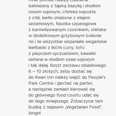
bakłażany z tajską bazylią i słodkim
sosem sojowym, chińska kapusta
z chili, kiełki smażone z olejem
sezamowym, fasolka szparagowa
z karmelizowanym czosnkiem, shiitake
w dodatkowym grzybowym bulionie
no i te wszystkie wspaniałe wegańskie
kiełbaski z liśćmi curry, tofu
z pieprzem syczuańskim, kawałki
seitana w słodkim sosie sojowym
i tak dalej. Koszt zestawu obiadowego:
6 – 10 złotych, żeby dostać się
do Kwan Inn należy wejść do People’s
Park Centre i zjechać na parter,
a następnie zamiast kierować się
do głównego food courtu udać się
do tego mniejszego. Zobaczycie tam
budkę z napisem „Vegetarian Food”,
bingo!