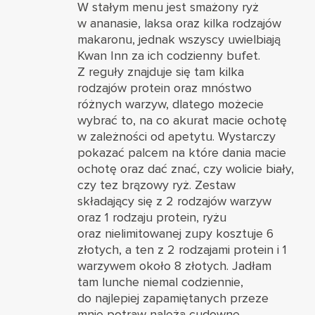
W stałym menu jest smażony ryż
w ananasie, laksa oraz kilka rodzajów
makaronu, jednak wszyscy uwielbiają
Kwan Inn za ich codzienny bufet.
Z reguły znajduje się tam kilka
rodzajów protein oraz mnóstwo
różnych warzyw, dlatego możecie
wybrać to, na co akurat macie ochotę
w zależności od apetytu. Wystarczy
pokazać palcem na które dania macie
ochotę oraz dać znać, czy wolicie biały,
czy tez brązowy ryż. Zestaw
składający się z 2 rodzajów warzyw
oraz 1 rodzaju protein, ryżu
oraz nielimitowanej zupy kosztuje 6
złotych, a ten z 2 rodzajami protein i 1
warzywem około 8 złotych. Jadłam
tam lunche niemal codziennie,
do najlepiej zapamiętanych przeze
mnie potraw należą cudowne