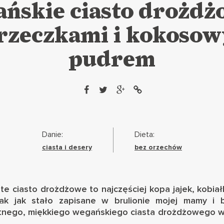
ńskie ciasto drożdż
rzeczkami i kokoso
pudrem
Danie:
Dieta:
ciasta i desery
bez orzechów
te ciasto drożdżowe to najczęściej kopa jajek, kobiał
tak jak stało zapisane w brulionie mojej mamy i 
atnego, miękkiego wegańskiego ciasta drożdżowego wca