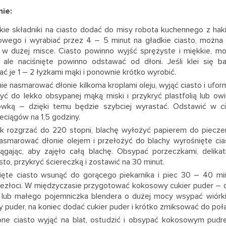
ie:
ie składniki na ciasto dodać do misy robota kuchennego z hak
wego i wyrabiać przez 4 – 5 minut na gładkie ciasto, można 
e w dużej misce. Ciasto powinno wyjść sprężyste i miękkie, 
, ale naciśnięte powinno odstawać od dłoni. Jeśli klei się b
ć je 1 – 2 łyżkami mąki i ponownie krótko wyrobić.
nie nasmarować dłonie kilkoma kroplami oleju, wyjąć ciasto i ufo
yć do lekko obsypanej mąką miski i przykryć plastfolią lub owi
ówką – dzięki temu będzie szybciej wyrastać. Odstawić w ci
eciągów na 1,5 godziny.
ik rozgrzać do 220 stopni, blachę wyłożyć papierem do piecze
asmarować dłonie olejem i przełożyć do blachy wyrośnięte cias
iągając, aby zajęło całą blachę. Obsypać porzeczkami, delikat
asto, przykryć ściereczką i zostawić na 30 minut.
ięte ciasto wsunąć do gorącego piekarnika i piec 30 – 40 mi
 zezłoci. W międzyczasie przygotować kokosowy cukier puder 
 lub małego pojemniczka blendera o dużej mocy wsypać wiórk
y puder, na koniec dodać cukier puder i krótko zmiksować do poł
one ciasto wyjąć na blat, ostudzić i obsypać kokosowym pud