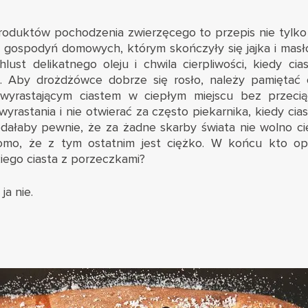
oduktów pochodzenia zwierzęcego to przepis nie tylko 
h gospodyń domowych, którym skończyły się jajka i masł
lust delikatnego oleju i chwila cierpliwości, kiedy ci
u. Aby drożdżówce dobrze się rosło, należy pamiętać 
wyrastającym ciastem w ciepłym miejscu bez przecią
yrastania i nie otwierać za często piekarnika, kiedy ciast
ałaby pewnie, że za żadne skarby świata nie wolno cie
adomo, że z tym ostatnim jest ciężko. W końcu kto op
ego ciasta z porzeczkami?
a nie.