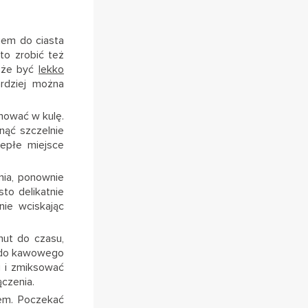
iem do ciasta
to zrobić też
może być
lekko
ardziej można
rmować w kulę.
nąć szczelnie
epłe miejsce
nia, ponownie
to delikatnie
nie wciskając
nut do czasu,
– do kawowego
i i zmiksować
ączenia.
rem. Poczekać