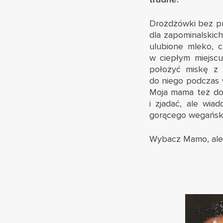
Drożdżówki bez pr
dla zapominalskic
ulubione mleko, ch
w ciepłym miejsc
położyć miskę z 
do niego podczas w
Moja mama też dod
i zjadać, ale wi
gorącego wegański
Wybacz Mamo, ale j