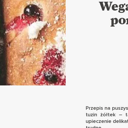
Wega
po
Przepis na puszys
tuzin żółtek – 
upieczenie delik
trudne.