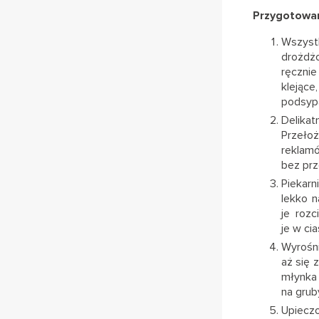
Przygotowan
Wszystk
drożdżo
ręczni
klejące
podsypa
Delikat
Przełoż
reklam
bez prz
Piekarn
lekko n
je rozc
je w ci
Wyrośn
aż się
młynka
na grub
Upiecz