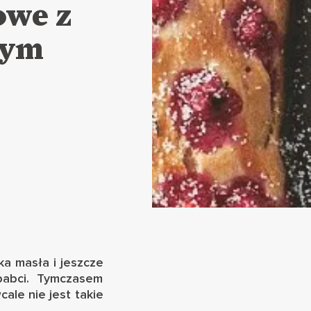
owe z
wym
ka masła i jeszcze
babci. Tymczasem
le nie jest takie