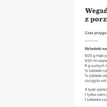
Wegań
z por
Czas przygot
Składniki n
600 g mąki p
450 ml ciepł
8 g suchych d
¼ szklanki cu
¼ szklanki ol
szczypta soli
4 łyżki wiór
1 łyżka cukru
1 szklanka c