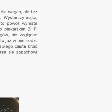
dla wegan, ale też
o. Wystarczy mąka,
asto powoli wyrasta
o piekarskim BHP:
gów, nie zaglądać
o już w nim siedzi.
płego ciasta kroić
rze się zapachowi