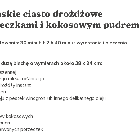
skie ciasto drożdżowe
zeczkami i kokosowym pudre
owania: 30 minut + 2 h 40 minut wyrastania i pieczenia
a dużą blachę o wymiarach około 38 x 24 cm:
szennej
ego mleka roślinnego
rożdży instant
kru
eju z pestek winogron lub innego delikatnego oleju
ków kokosowych
 pudru
zerwonych porzeczek