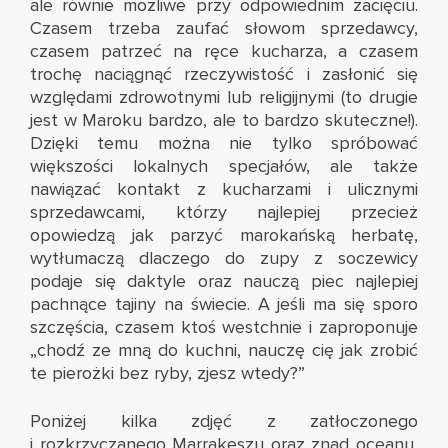
ale równie możliwe przy odpowiednim zacięciu.
Czasem trzeba zaufać słowom sprzedawcy,
czasem patrzeć na ręce kucharza, a czasem
trochę naciągnąć rzeczywistość i zasłonić się
względami zdrowotnymi lub religijnymi (to drugie
jest w Maroku bardzo, ale to bardzo skuteczne!).
Dzięki temu można nie tylko spróbować
większości lokalnych specjałów, ale także
nawiązać kontakt z kucharzami i ulicznymi
sprzedawcami, którzy najlepiej przecież
opowiedzą jak parzyć marokańską herbatę,
wytłumaczą dlaczego do zupy z soczewicy
podaje się daktyle oraz nauczą piec najlepiej
pachnące tajiny na świecie. A jeśli ma się sporo
szczęścia, czasem ktoś westchnie i zaproponuje
„chodź ze mną do kuchni, nauczę cię jak zrobić
te pierożki bez ryby, zjesz wtedy?”
Poniżej kilka zdjęć z zatłoczonego
i rozkrzyczanego Marrakeszu oraz znad oceanu,