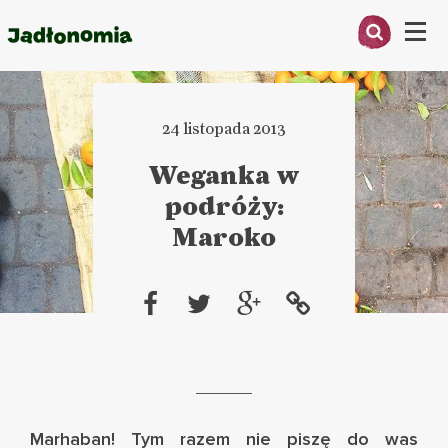
Menu
O MNIE
24 listopada 2013
PRZEPISY
Weganka w
ARTYKUŁY
podróży:
Maroko
KSIĄŻKI
KONTAKT
Marhaban! Tym razem nie piszę do was