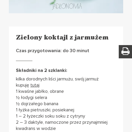
Zielony koktajl z jarmużem
Czas przygotowania: do 30 minut
Składniki na 2 szklanki:
kilka dorodnych liści jarmużu, swój jarmuż
kupuję
tutaj
1 kwaśne jabłko, obrane
½ łodygi selera
½ dojrzałego banana
1 łyżka pietruszki, posiekanej
1 – 2 łyżeczki soku soku z cytryny
2 – 3 daktyle, namoczone przez przynajmniej
kwadrans w wodzie