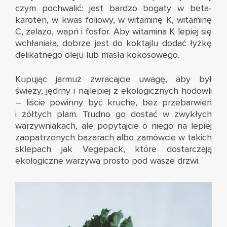
czym pochwalić: jest bardzo bogaty w beta-
karoten, w kwas foliowy, w witaminę K, witaminę
C, żelazo, wapń i fosfor. Aby witamina K lepiej się
wchłaniała, dobrze jest do koktajlu dodać łyżkę
delikatnego oleju lub masła kokosowego.
Kupując jarmuż zwracajcie uwagę, aby był
świeży, jędrny i najlepiej z ekologicznych hodowli
– liście powinny być kruche, bez przebarwień
i żółtych plam. Trudno go dostać w zwykłych
warzywniakach, ale popytajcie o niego na lepiej
zaopatrzonych bazarach albo zamówcie w takich
sklepach jak
Vegepack
, które dostarczają
ekologiczne warzywa prosto pod wasze drzwi.