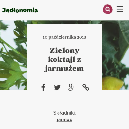
Menu
O MNIE
10 października 2013
PRZEPISY
Zielony
ARTYKUŁY
koktajl z
jarmużem
KSIĄŻKI
KONTAKT
Składniki:
jarmuż