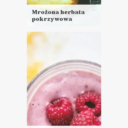
Mrożona herbata
pokrzywowa
Czytaj
więcej
Czas przygotowania:
do 30 minut
NAPOJE