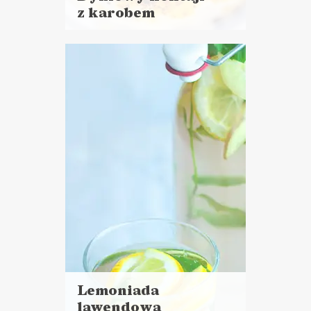
z karobem
Czytaj
więcej
Czas przygotowania:
do 30 minut
NAPOJE
Lemoniada
lawendowa