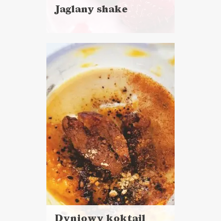
Jaglany shake
Czytaj
więcej
Czas przygotowania:
do 30 minut
NAPOJE
ŚNIADANIA
DLA OCHŁODY ?
Dyniowy koktajl