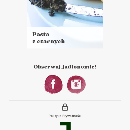
Pasta
z czarnych
Czytaj
oliwek
więcej
z tymiankiem
Czas przygotowania:
i słonecznikiem
do 30 minut
Obserwuj Jadłonomię!
DO CHLEBA
Polityka Prywatności