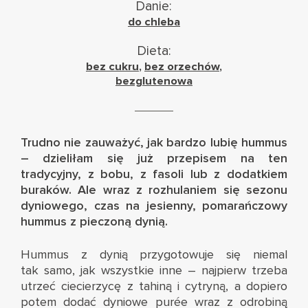
Danie:
do chleba
Dieta:
bez cukru
,
bez orzechów
,
bezglutenowa
Trudno nie zauważyć, jak bardzo lubię hummus
– dzieliłam się już przepisem na
ten
tradycyjny
,
z bobu
,
z fasoli
lub
z dodatkiem
buraków
. Ale wraz z rozhulaniem się sezonu
dyniowego, czas na jesienny, pomarańczowy
hummus z pieczoną dynią.
Hummus z dynią przygotowuje się niemal
tak samo, jak wszystkie inne – najpierw trzeba
utrzeć ciecierzycę z tahiną i cytryną, a dopiero
potem dodać dyniowe purée wraz z odrobiną