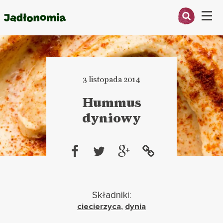
Menu
O MNIE
PRZEPISY
3 listopada 2014
ARTYKUŁY
Hummus
dyniowy
KSIĄŻKI
KONTAKT
Składniki:
ciecierzyca
,
dynia