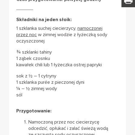
Składniki na jeden słoik:
1 szklanka suchej ciecierzycy,
namoczonej
przez noc
w zimnej wodzie z łyżeczką sody
oczyszczonej
¾ szklanki tahiny
1 ząbek czosnku
kawałek chili lub 1 łyżeczka ostrej papryki
sok z ½ – 1 cytryny
1 szklanka purée z pieczonej dyni
¼ – ½ zimnej wody
sól
Przygotowanie:
Namoczoną przez noc ciecierzycę
odcedzić, opłukać i zalać świeżą wodą
ze szczyptą sody oczyszczonej,