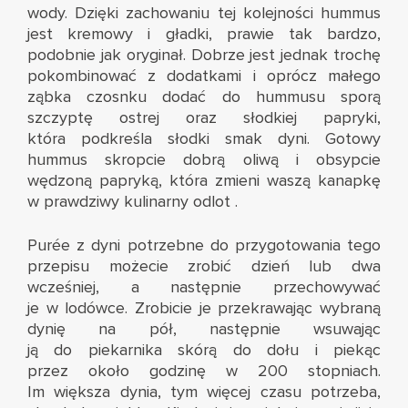
wody. Dzięki zachowaniu tej kolejności hummus
jest kremowy i gładki, prawie tak bardzo,
podobnie jak oryginał. Dobrze jest jednak trochę
pokombinować z dodatkami i oprócz małego
ząbka czosnku dodać do hummusu sporą
szczyptę ostrej oraz słodkiej papryki,
która podkreśla słodki smak dyni. Gotowy
hummus skropcie dobrą oliwą i obsypcie
wędzoną papryką, która zmieni waszą kanapkę
w prawdziwy kulinarny odlot .
Purée z dyni potrzebne do przygotowania tego
przepisu możecie zrobić dzień lub dwa
wcześniej, a następnie przechowywać
je w lodówce. Zrobicie je przekrawając wybraną
dynię na pół, następnie wsuwając
ją do piekarnika skórą do dołu i piekąc
przez około godzinę w 200 stopniach.
Im większa dynia, tym więcej czasu potrzeba,