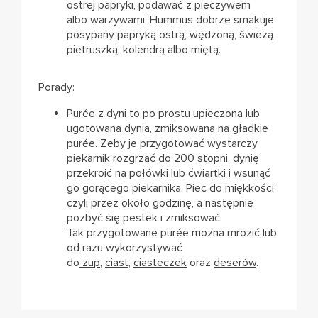
ostrej papryki, podawać z pieczywem
albo warzywami. Hummus dobrze smakuje
posypany papryką ostrą, wędzoną, świeżą
pietruszką, kolendrą albo miętą.
Porady:
Purée z dyni to po prostu upieczona lub
ugotowana dynia, zmiksowana na gładkie
purée. Żeby je przygotować wystarczy
piekarnik rozgrzać do 200 stopni, dynię
przekroić na połówki lub ćwiartki i wsunąć
go gorącego piekarnika. Piec do miękkości
czyli przez około godzinę, a następnie
pozbyć się pestek i zmiksować.
Tak przygotowane purée można mrozić lub
od razu wykorzystywać
do
zup
,
ciast
,
ciasteczek
oraz
deserów
.