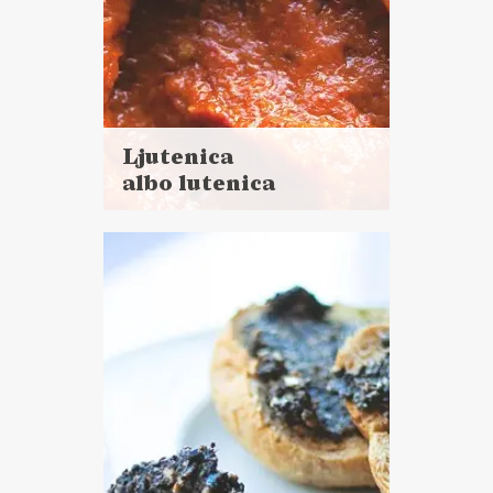
Ljutenica
albo lutenica
Czytaj
więcej
Czas przygotowania: 40 minut
+ 1 godzina pieczenia
DO CHLEBA
PRZETWORY
SOSY I DODATKI