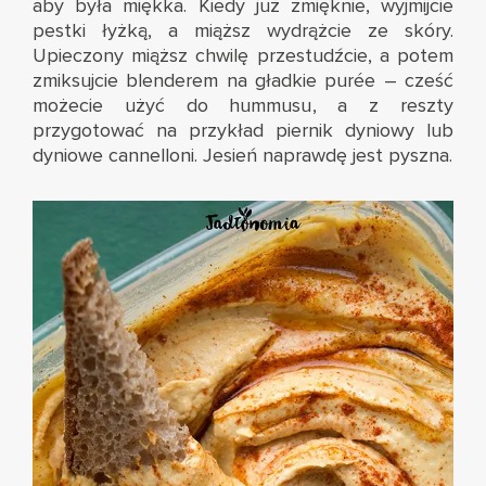
aby była miękka. Kiedy już zmięknie, wyjmijcie
pestki łyżką, a miąższ wydrążcie ze skóry.
Upieczony miąższ chwilę przestudźcie, a potem
zmiksujcie blenderem na gładkie purée – cześć
możecie użyć do hummusu, a z reszty
przygotować na przykład
piernik dyniowy
lub
dyniowe cannelloni
. Jesień naprawdę jest pyszna.