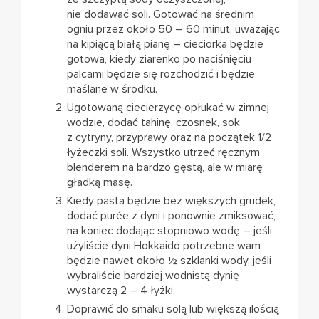
nie dodawać soli.
Gotować na średnim
ogniu przez około 50 – 60 minut, uważając
na kipiącą białą pianę – cieciorka będzie
gotowa, kiedy ziarenko po naciśnięciu
palcami będzie się rozchodzić i będzie
maślane w środku.
Ugotowaną ciecierzycę opłukać w zimnej
wodzie, dodać tahinę, czosnek, sok
z cytryny, przyprawy oraz na początek 1/2
łyżeczki soli. Wszystko utrzeć ręcznym
blenderem na bardzo gęstą, ale w miarę
gładką masę.
Kiedy pasta będzie bez większych grudek,
dodać purée z dyni i ponownie zmiksować,
na koniec dodając stopniowo wodę – jeśli
użyliście dyni Hokkaido potrzebne wam
będzie nawet około ½ szklanki wody, jeśli
wybraliście bardziej wodnistą dynię
wystarczą 2 – 4 łyżki.
Doprawić do smaku solą lub większą ilością