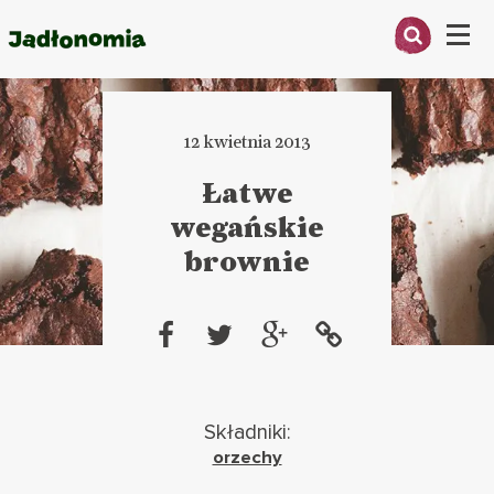
Menu
O MNIE
12 kwietnia 2013
PRZEPISY
Łatwe
ARTYKUŁY
wegańskie
brownie
KSIĄŻKI
KONTAKT
Składniki:
orzechy