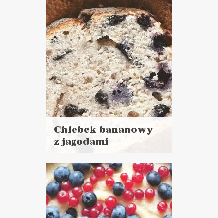
WALENTYNKI ?
Chlebek bananowy
z jagodami
Czytaj
więcej
Czas przygotowania: 20 minut
+ 60 minut pieczenia
CIASTA I DESERY
POWRÓT DO SZKOŁY ?