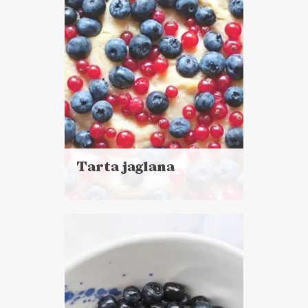
Tarta jaglana
Czytaj
więcej
Czas przygotowania: 30 minut
+ 1 godzina chłodzenia
CIASTA I DESERY
DZIEŃ DZIECKA ??