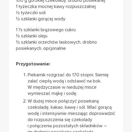
100 g gorzkiej czekolady, drobno posiekanej
1 łyżeczka mocnej kawy rozpuszczalnej
½ łyżeczki soli
⅓ szklanki gorącej wody
1 ⅓ szklanki brązowego cukru
⅓ szklanki oleju
⅓ szklanki orzechów laskowych, drobno
posiekanych, opcjonalnie
Przygotowanie:
Piekarnik rozgrzać do 170 stopni. Siemię
zalać ciepłą wodą i odstawić na bok.
W międzyczasie w niedużej misce
wymieszać mąkę i sodę.
W dużej misce połączyć posiekaną
czekoladę, kakao, kawę i sól. Wlać gorącą
wodę i intensywnie mieszając doprowadzić
do rozpuszczenia się czekolady
i połączenia pozostałych składników –