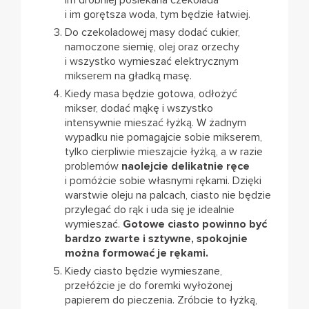
im drobniej posiekana czekolada
i im gorętsza woda, tym będzie łatwiej.
Do czekoladowej masy dodać cukier,
namoczone siemię, olej oraz orzechy
i wszystko wymieszać elektrycznym
mikserem na gładką masę.
Kiedy masa będzie gotowa, odłożyć
mikser, dodać mąkę i wszystko
intensywnie mieszać łyżką. W żadnym
wypadku nie pomagajcie sobie mikserem,
tylko cierpliwie mieszajcie łyżką, a w razie
problemów
naolejcie delikatnie ręce
i pomóżcie sobie własnymi rękami. Dzięki
warstwie oleju na palcach, ciasto nie będzie
przylegać do rąk i uda się je idealnie
wymieszać.
Gotowe ciasto powinno być
bardzo zwarte i sztywne, spokojnie
można formować je rękami.
Kiedy ciasto będzie wymieszane,
przełóżcie je do foremki wyłożonej
papierem do pieczenia. Zróbcie to łyżką,