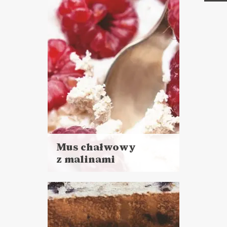
Mus chałwowy
z malinami
Czytaj
więcej
Czas przygotowania:
do 30 minut
CIASTA I DESERY