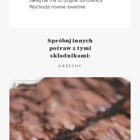
takiej nie ma to użyjcie tortownicy.
Wychodzi równie świetnie.
Spróbuj innych
potraw z tymi
składnikami:
ORZECHY