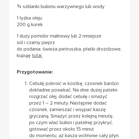
¾ szklanki bulionu warzywnego lub wody
1 łyżka oleju
200 g kurek
1 duży pomidor malinowy lub 2 mniejsze
sól i czarny pieprz
do podania: świeża pietruszka, płatki drożdżowe,
kupuję
tutaj
Przygotowanie:
Cebulę pokroić w kostkę, czosnek bardzo
dokładnie posiekać. Na dnie dużej patelni
rozgrzać olej, dodać cebulę i smażyć
przez 1 – 2 minuty. Następnie dodać
czosnek, zamieszać i wsypać kaszę
gryczaną. Smażyć przez kolejną minutę,
po czym wlać bulion i patelnię przykryć,
gotować przez około 15 minut
do momentu, aż kasza wchłonie cały płyn.