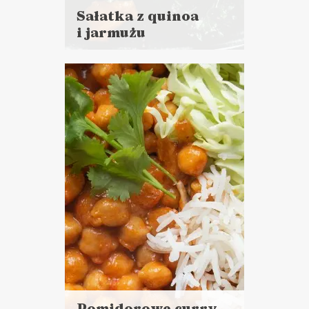
Sałatka z quinoa
i jarmużu
Czytaj
więcej
Czas przygotowania:
do godziny
LUNCHE DO PRACY
PRZYSTAWKI
NIEDZIELNE GOTOWANIE ?
Pomidorowe curry