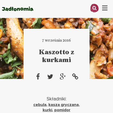
Menu
O MNIE
PRZEPISY
7 września 2016
ARTYKUŁY
Kaszotto z
kurkami
KSIĄŻKI
KONTAKT
Składniki:
cebula
,
kasza gryczana
,
kurki
,
pomidor