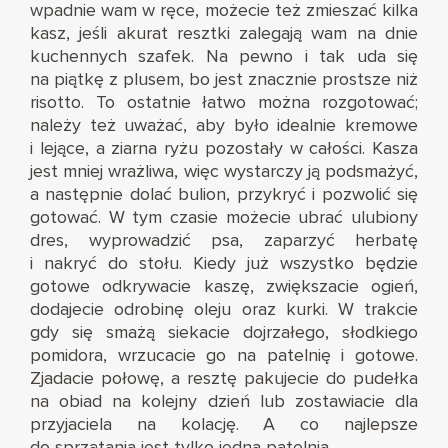
wpadnie wam w ręce, możecie też zmieszać kilka
kasz, jeśli akurat resztki zalegają wam na dnie
kuchennych szafek. Na pewno i tak uda się
na piątkę z plusem, bo jest znacznie prostsze niż
risotto. To ostatnie łatwo można rozgotować;
należy też uważać, aby było idealnie kremowe
i lejące, a ziarna ryżu pozostały w całości. Kasza
jest mniej wrażliwa, więc wystarczy ją podsmażyć,
a następnie dolać bulion, przykryć i pozwolić się
gotować. W tym czasie możecie ubrać ulubiony
dres, wyprowadzić psa, zaparzyć herbatę
i nakryć do stołu. Kiedy już wszystko będzie
gotowe odkrywacie kaszę, zwiększacie ogień,
dodajecie odrobinę oleju oraz kurki. W trakcie
gdy się smażą siekacie dojrzałego, słodkiego
pomidora, wrzucacie go na patelnię i gotowe.
Zjadacie połowę, a resztę pakujecie do pudełka
na obiad na kolejny dzień lub zostawiacie dla
przyjaciela na kolację. A co najlepsze
do sprzątania jest tylko jedna patelnia.