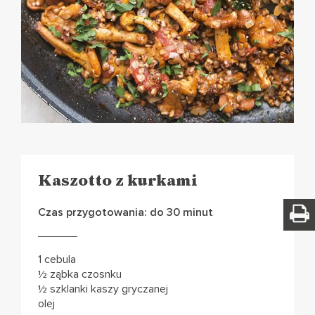
Kaszotto z kurkami
Czas przygotowania: do 30 minut
1 cebula
½ ząbka czosnku
½ szklanki kaszy gryczanej
olej