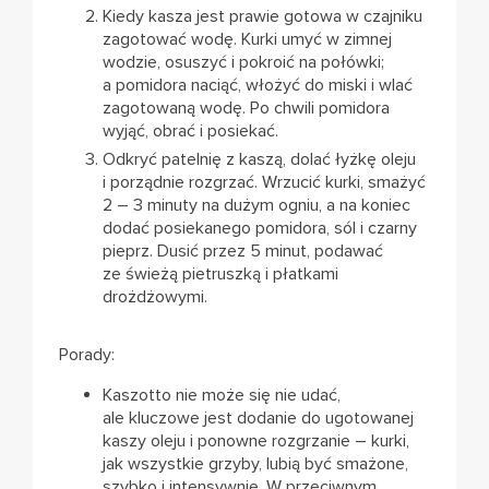
Kiedy kasza jest prawie gotowa w czajniku
zagotować wodę. Kurki umyć w zimnej
wodzie, osuszyć i pokroić na połówki;
a pomidora naciąć, włożyć do miski i wlać
zagotowaną wodę. Po chwili pomidora
wyjąć, obrać i posiekać.
Odkryć patelnię z kaszą, dolać łyżkę oleju
i porządnie rozgrzać. Wrzucić kurki, smażyć
2 – 3 minuty na dużym ogniu, a na koniec
dodać posiekanego pomidora, sól i czarny
pieprz. Dusić przez 5 minut, podawać
ze świeżą pietruszką i płatkami
drożdżowymi.
Porady:
Kaszotto nie może się nie udać,
ale kluczowe jest dodanie do ugotowanej
kaszy oleju i ponowne rozgrzanie – kurki,
jak wszystkie grzyby, lubią być smażone,
szybko i intensywnie. W przeciwnym