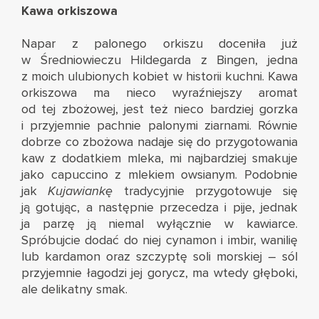
Kawa orkiszowa
Napar z palonego orkiszu doceniła już
w Średniowieczu Hildegarda z Bingen, jedna
z moich ulubionych kobiet w historii kuchni. Kawa
orkiszowa ma nieco wyraźniejszy aromat
od tej zbożowej, jest też nieco bardziej gorzka
i przyjemnie pachnie palonymi ziarnami. Równie
dobrze co zbożowa nadaje się do przygotowania
kaw z dodatkiem mleka, mi najbardziej smakuje
jako capuccino z mlekiem owsianym. Podobnie
jak
Kujawiankę
tradycyjnie przygotowuje się
ją gotując, a następnie przecedza i pije, jednak
ja parzę ją niemal wyłącznie w kawiarce.
Spróbujcie dodać do niej cynamon i imbir, wanilię
lub kardamon oraz szczyptę soli morskiej – sól
przyjemnie łagodzi jej gorycz, ma wtedy głęboki,
ale delikatny smak.