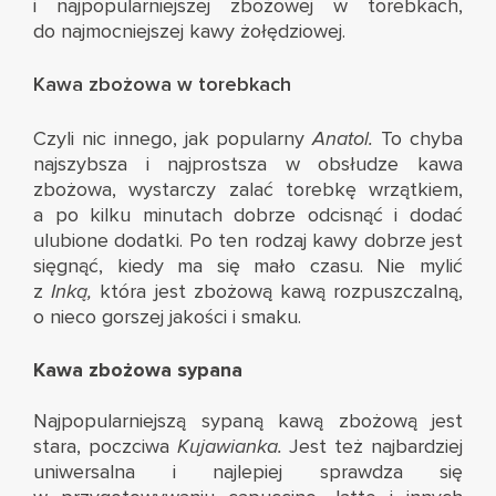
i najpopularniejszej zbożowej w torebkach,
do najmocniejszej kawy żołędziowej.
Kawa zbożowa w torebkach
Czyli nic innego, jak popularny
Anatol.
To chyba
najszybsza i najprostsza w obsłudze kawa
zbożowa, wystarczy zalać torebkę wrzątkiem,
a po kilku minutach dobrze odcisnąć i dodać
ulubione dodatki. Po ten rodzaj kawy dobrze jest
sięgnąć, kiedy ma się mało czasu. Nie mylić
z
Inką,
która jest zbożową kawą rozpuszczalną,
o nieco gorszej jakości i smaku.
Kawa zbożowa sypana
Najpopularniejszą sypaną kawą zbożową jest
stara, poczciwa
Kujawianka.
Jest też najbardziej
uniwersalna i najlepiej sprawdza się