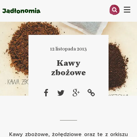
Menu
O MNIE
PRZEPISY
12 listopada 2013
ARTYKUŁY
Kawy
zbożowe
KSIĄŻKI
KONTAKT
Kawy zbożowe, żołędziowe oraz te z orkiszu