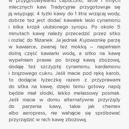
w przygotowywaniu capuccino, latte i innych
mlecznych kaw. Tradycyjnie przygotowuje się
ją wsypując 4 łyżki kawy do 1 litra wrzącej wody,
dobrze też jest dodać kawałek laski cynamonu
i kilka kropli ulubionego syropu. Po około 5
minutach kawę należy przecedzić przez sitko
i rozlać do filiżanek. Ja jednak
Kujawiankę
parzę
w kawiarce, zwanej też mokką – napełniam
dolną część kawiarki wodą, a sitko na kawę
wypełniam prawie po brzegi kawą zbożową,
dodaję też szczyptę cynamonu, kardamonu
i brązowego cukru. Jeśli macie pod ręką karob,
to dodajcie łyżeczkę razem z przyprawami
do sitka na kawę, dzięki temu gotowy napój
będzie miał słodki, lekko melassowy posmak.
Jeśli macie w domu alternatywne przyrządy
do parzenia kawy, takie jak chemex
albo aeropress, nie wahajcie się spróbować
przyrządzić w nich kawę zbożową.