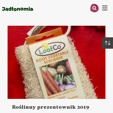
Menu
Artykuły
O MNIE
PRZEPISY
ARTYKUŁY
KSIĄŻKI
KONTAKT
Roślinny prezentownik 2019
Czytaj