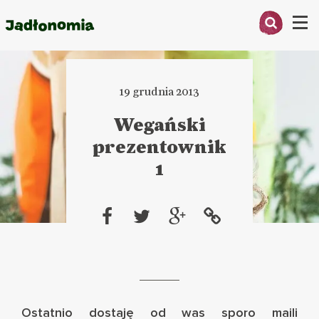
Menu
O MNIE
19 grudnia 2013
PRZEPISY
Wegański
ARTYKUŁY
prezentownik
1
KSIĄŻKI
KONTAKT
Ostatnio dostaję od was sporo maili