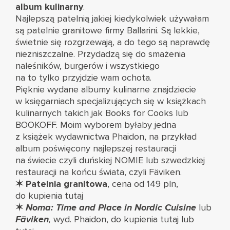
album kulinarny
.
Najlepszą patelnią jakiej kiedykolwiek używałam
są
patelnie granitowe firmy Ballarini
. Są lekkie,
świetnie się rozgrzewają, a do tego są naprawdę
niezniszczalne. Przydadzą się do smażenia
naleśników, burgerów i wszystkiego
na to tylko przyjdzie wam ochota.
Pięknie wydane albumy kulinarne znajdziecie
w księgarniach specjalizujących się w książkach
kulinarnych takich jak
Books for Cooks
lub
BOOKOFF
. Moim wyborem byłaby jedna
z książek wydawnictwa Phaidon, na przykład
album poświęcony najlepszej restauracji
na świecie czyli duńskiej
NOMIE
lub szwedzkiej
restauracji na końcu świata, czyli
Fäviken
.
✶ Patelnia granitowa
, cena od 149 pln,
do kupienia
tutaj
✶
Noma: Time and Place in Nordic Cuisine
lub
Fäviken
,
wyd. Phaidon, do kupienia
tutaj
lub