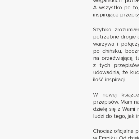
wegańskich potra
A wszystko po to,
inspirujące przepis
Szybko zrozumiał
potrzebne drogie 
warzywa i połącz
po chińsku, boczn
na orzeźwiającą t
z tych przepisów
udowadnia, że kuch
ilość inspiracji.
W nowej książce
przepisów. Mam nadz
dzielę się z Wami
ludzi do tego, jak 
Chociaż oficjalna p
w Empiku. Od dzisi