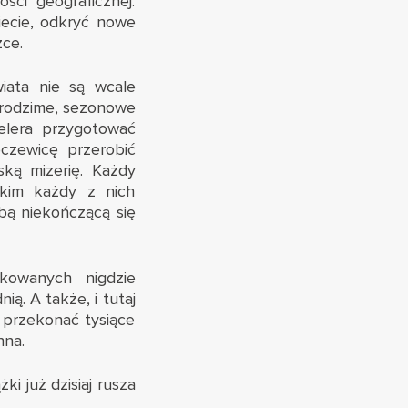
ci geograficznej.
iecie, odkryć nowe
żce.
iata nie są wcale
 rodzime, sezonowe
elera przygotować
oczewicę przerobić
ską mizerię. Każdy
tkim każdy z nich
obą niekończącą się
kowanych nigdzie
ią. A także, i tutaj
 przekonać tysiące
nna.
ki już dzisiaj rusza