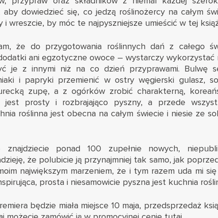
w, przypraw oraz składników z niemal każdej szerokoś
 aby dowiedzieć się, co jedzą roślinożercy na całym św
y i wreszcie, by móc te najpyszniejsze umieścić w tej ksią
am, że do przygotowania roślinnych dań z całego św
dodatki ani egzotyczne owoce – wystarczy wykorzystać
yć je z innymi niż na co dzień przyprawami. Bulwę s
iaki i papryki przemienić w ostry węgierski gulasz, s
urecką zupę, a z ogórków zrobić charakterną, koreań
 jest prosty i rozbrajająco pyszny, a przede wszys
nia roślinna jest obecna na całym świecie i niesie ze s
 znajdziecie ponad 100 zupełnie nowych, niepubli
ieję, że polubicie ją przynajmniej tak samo, jak poprzedn
 moim największym marzeniem, że i tym razem uda mi się
inspirująca, prosta i niesamowicie pyszna jest kuchnia rośli
remiera będzie miała miejsce 10 maja, przedsprzedaż książ
aj możecie zamówić ją w promocyjnej cenie
tutaj
.