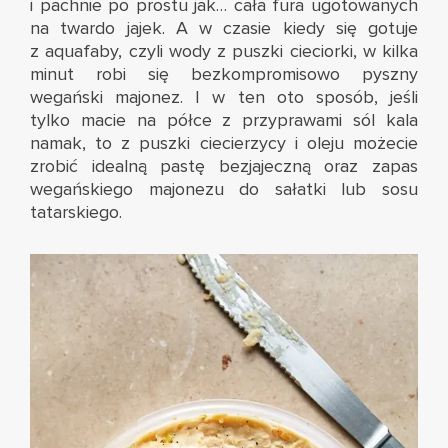
i pachnie po prostu jak… cała fura ugotowanych
na twardo jajek. A w czasie kiedy się gotuje
z aquafaby, czyli wody z puszki cieciorki, w kilka
minut robi się bezkompromisowo pyszny
wegański majonez. I w ten oto sposób, jeśli
tylko macie na półce z przyprawami sól kala
namak, to z puszki ciecierzycy i oleju możecie
zrobić idealną pastę bezjajeczną oraz zapas
wegańskiego majonezu do sałatki lub sosu
tatarskiego.