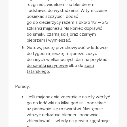
rozgnieść widelcem lub blenderem
i odstawić do wystudzenia. W tym czasie
posiekać szczypior, dodać
go do ciecierzycy razem z około 1/2 – 2/3
szklanki majonezu. Na koniec doprawić
do smaku czarną solą oraz czarnym
pieprzem i wymieszać.
Gotową pastę przechowywać w lodówce
do tygodnia, resztę majonezu zużyć
do innych wielkanocnych dań, na przykład
do sałatki jarzynowej
albo do
sosu
tatarskiego
.
Porady:
Jeśli majonez nie zgęstnieje należy włożyć
go do lodówki na kilka godzin i poczekać,
aż ponownie się rozwarstwi. Następnie
włożyć delikatnie blender i ponownie
zblendować – wtedy na pewno zgęstnieje.