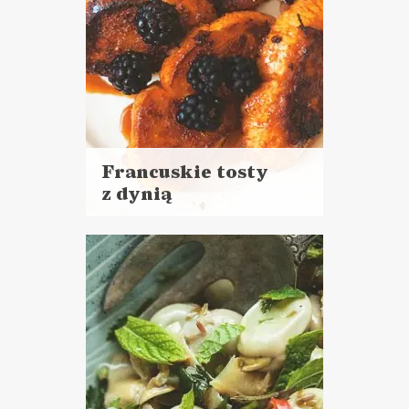
Francuskie tosty
z dynią
Czytaj
więcej
Czas przygotowania:
do 30 minut
DO CHLEBA
ŚNIADANIA