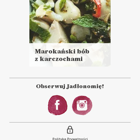
Marokański bób
z karczochami
Czytaj
więcej
Czas przygotowania:
do 30 minut
Obserwuj Jadłonomię!
DANIA GŁÓWNE
LUNCHE DO PRACY
Polityka Prywatności