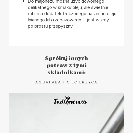
Do majonezu można użyć dowolnego
delikatnego w smaku oleju, ale świetnie
robi mu dodatek tłoczonego na zimno oleju
lnianego lub rzepakowego – jest wtedy
po prostu przepyszny.
Spróbuj innych
potraw z tymi
składnikami:
AQUAFABA
/
CIECIERZYCA