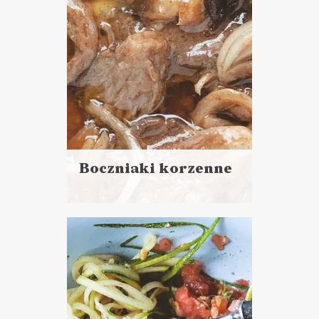
Boczniaki korzenne
Czytaj
więcej
Czas przygotowania: 30 minut
+ noc w lodówce
DO CHLEBA
PRZYSTAWKI
BOŻE NARODZENIE ?
ŚWIATOWY DZIEŃ
WEGETARIANIZMU