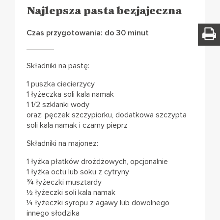
Najlepsza pasta bezjajeczna
Czas przygotowania: do 30 minut
Składniki na pastę:
1 puszka ciecierzycy
1 łyżeczka soli kala namak
1 1/2 szklanki wody
oraz: pęczek szczypiorku, dodatkowa szczypta
soli kala namak i czarny pieprz
Składniki na majonez:
1 łyżka płatków drożdżowych, opcjonalnie
1 łyżka octu lub soku z cytryny
¾ łyżeczki musztardy
½ łyżeczki soli kala namak
¼ łyżeczki syropu z agawy lub dowolnego
innego słodzika