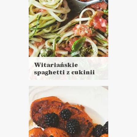
Witariańskie
spaghetti z cukinii
Czytaj
więcej
Czas przygotowania:
do 30 minut
DANIA GŁÓWNE
LUNCHE DO PRACY
PRZYSTAWKI
DLA OCHŁODY ?