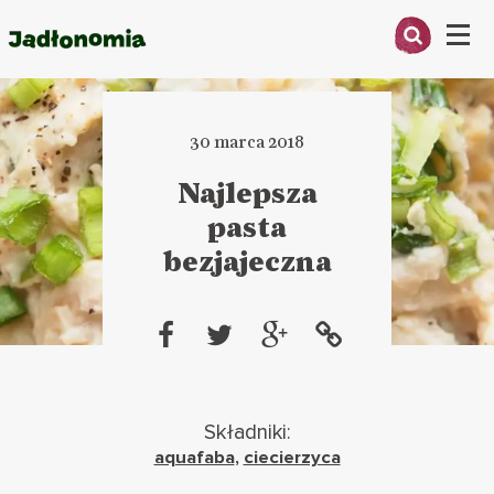
Menu
O MNIE
30 marca 2018
PRZEPISY
Najlepsza
ARTYKUŁY
pasta
bezjajeczna
KSIĄŻKI
KONTAKT
Składniki:
aquafaba
,
ciecierzyca