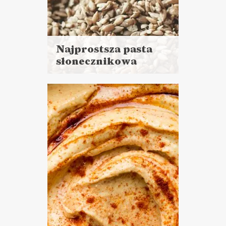
Najprostsza pasta
słonecznikowa
Czytaj
więcej
Czas przygotowania: 10 minut
+ noc namaczania
DO CHLEBA
ŚWIATOWY DZIEŃ
WEGETARIANIZMU