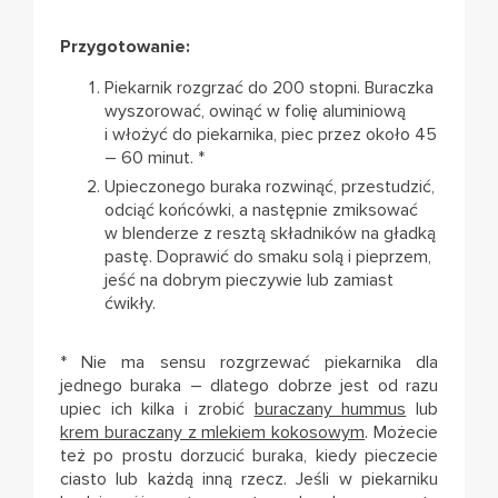
Przygotowanie:
Piekarnik rozgrzać do 200 stopni. Buraczka
wyszorować, owinąć w folię aluminiową
i włożyć do piekarnika, piec przez około 45
– 60 minut. *
Upieczonego buraka rozwinąć, przestudzić,
odciąć końcówki, a następnie zmiksować
w blenderze z resztą składników na gładką
pastę. Doprawić do smaku solą i pieprzem,
jeść na dobrym pieczywie lub zamiast
ćwikły.
* Nie ma sensu rozgrzewać piekarnika dla
jednego buraka – dlatego dobrze jest od razu
upiec ich kilka i zrobić
buraczany hummus
lub
krem buraczany z mlekiem kokosowym
. Możecie
też po prostu dorzucić buraka, kiedy pieczecie
ciasto lub każdą inną rzecz. Jeśli w piekarniku