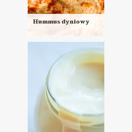
Hummus dyniowy
Czytaj
więcej
Czas przygotowania: powyżej
godziny
DO CHLEBA
POWRÓT DO SZKOŁY ?
SYLWESTER ?