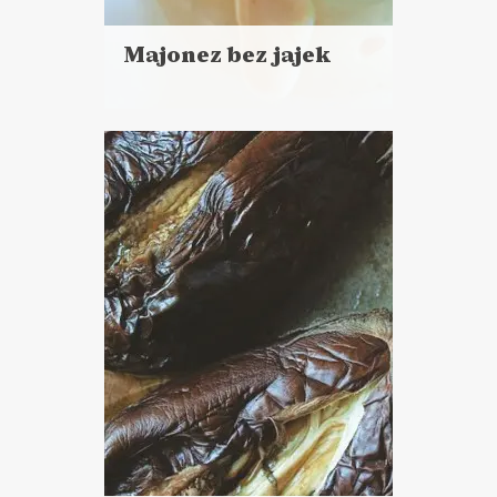
Majonez bez jajek
Czytaj
więcej
Czas przygotowania:
do 30 minut
DO CHLEBA
SOSY I DODATKI