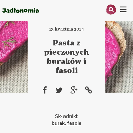
Menu
13 kwietnia 2014
O MNIE
Pasta z
PRZEPISY
pieczonych
ARTYKUŁY
buraków i
fasoli
KSIĄŻKI
KONTAKT
Składniki:
burak
,
fasola