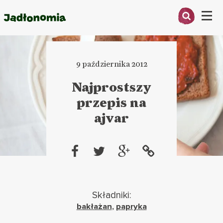
Menu
O MNIE
9 października 2012
PRZEPISY
Najprostszy
ARTYKUŁY
przepis na
ajvar
KSIĄŻKI
KONTAKT
Składniki:
bakłażan
,
papryka