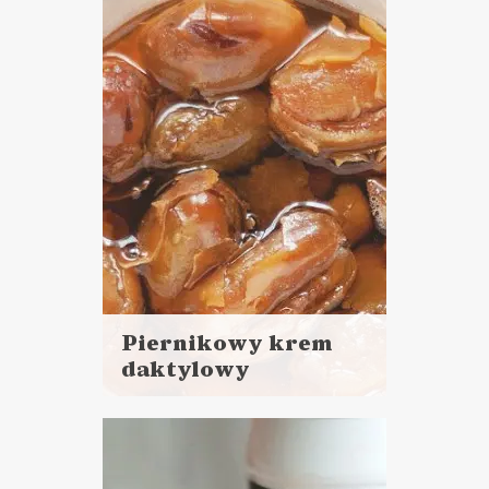
DO CHLEBA
PRZETWORY
POWRÓT DO SZKOŁY ?
Piernikowy krem
daktylowy
Czytaj
więcej
Czas przygotowania:
do 30 minut
CIASTA I DESERY