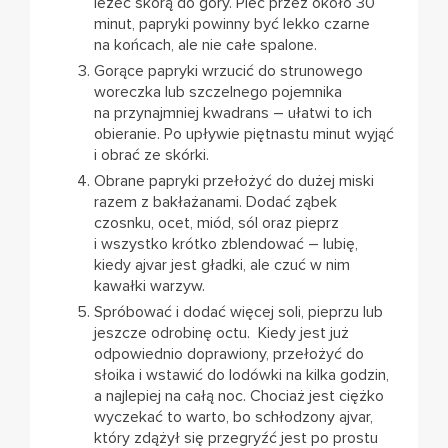
leżeć skórą do góry. Piec przez około 30
minut, papryki powinny być lekko czarne
na końcach, ale nie całe spalone.
Gorące papryki wrzucić do strunowego
woreczka lub szczelnego pojemnika
na przynajmniej kwadrans – ułatwi to ich
obieranie. Po upływie piętnastu minut wyjąć
i obrać ze skórki.
Obrane papryki przełożyć do dużej miski
razem z bakłażanami. Dodać ząbek
czosnku, ocet, miód, sól oraz pieprz
i wszystko krótko zblendować – lubię,
kiedy ajvar jest gładki, ale czuć w nim
kawałki warzyw.
Spróbować i dodać więcej soli, pieprzu lub
jeszcze odrobinę octu. Kiedy jest już
odpowiednio doprawiony, przełożyć do
słoika i wstawić do lodówki na kilka godzin,
a najlepiej na całą noc. Chociaż jest ciężko
wyczekać to warto, bo schłodzony ajvar,
który zdążył się przegryźć jest po prostu