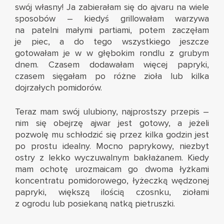
swój własny! Ja zabierałam się do ajvaru na wiele
sposobów – kiedyś grillowałam warzywa
na patelni małymi partiami, potem zaczęłam
je piec, a do tego wszystkiego jeszcze
gotowałam je w w głębokim rondlu z grubym
dnem. Czasem dodawałam więcej papryki,
czasem sięgałam po różne zioła lub kilka
dojrzałych pomidorów.
Teraz mam swój ulubiony, najprostszy przepis –
nim się obejrzę ajwar jest gotowy, a jeżeli
pozwolę mu schłodzić się przez kilka godzin jest
po prostu idealny. Mocno paprykowy, niezbyt
ostry z lekko wyczuwalnym bakłażanem. Kiedy
mam ochotę urozmaicam go dwoma łyżkami
koncentratu pomidorowego, łyżeczką wędzonej
papryki, większą ilością czosnku, ziołami
z ogrodu lub posiekaną natką pietruszki.