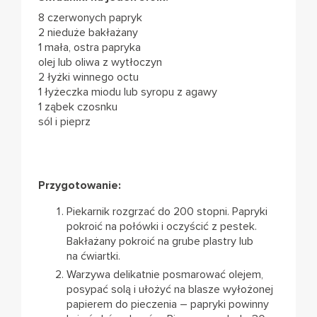
8 czerwonych papryk
2 nieduże bakłażany
1 mała, ostra papryka
olej lub oliwa z wytłoczyn
2 łyżki winnego octu
1 łyżeczka miodu lub syropu z agawy
1 ząbek czosnku
sól i pieprz
Przygotowanie:
Piekarnik rozgrzać do 200 stopni. Papryki
pokroić na połówki i oczyścić z pestek.
Bakłażany pokroić na grube plastry lub
na ćwiartki.
Warzywa delikatnie posmarować olejem,
posypać solą i ułożyć na blasze wyłożonej
papierem do pieczenia – papryki powinny