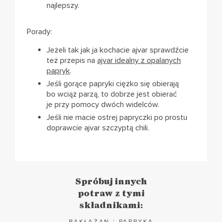
najlepszy.
Porady:
Jeżeli tak jak ja kochacie ajvar sprawdźcie
też przepis na
ajvar idealny z opalanych
papryk
.
Jeśli gorące papryki ciężko się obierają
bo wciąż parzą, to dobrze jest obierać
je przy pomocy dwóch widelców.
Jeśli nie macie ostrej papryczki po prostu
doprawcie ajvar szczyptą chili.
Spróbuj innych
potraw z tymi
składnikami:
BAKŁAŻAN
/
PAPRYKA