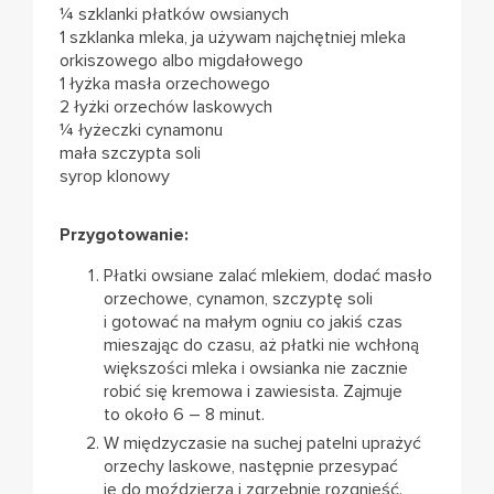
¼ szklanki płatków owsianych
1 szklanka mleka, ja używam najchętniej mleka
orkiszowego albo migdałowego
1 łyżka masła orzechowego
2 łyżki orzechów laskowych
¼ łyżeczki cynamonu
mała szczypta soli
syrop klonowy
Przygotowanie:
Płatki owsiane zalać mlekiem, dodać masło
orzechowe, cynamon, szczyptę soli
i gotować na małym ogniu co jakiś czas
mieszając do czasu, aż płatki nie wchłoną
większości mleka i owsianka nie zacznie
robić się kremowa i zawiesista. Zajmuje
to około 6 – 8 minut.
W międzyczasie na suchej patelni uprażyć
orzechy laskowe, następnie przesypać
je do moździerza i zgrzebnie rozgnieść.