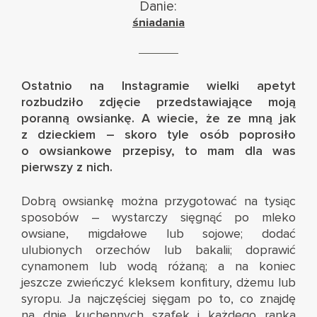
Danie:
śniadania
Ostatnio na
Instagramie
wielki apetyt
rozbudziło zdjęcie przedstawiające moją
poranną owsiankę. A wiecie, że ze mną jak
z dzieckiem – skoro tyle osób poprosiło
o owsiankowe przepisy, to mam dla was
pierwszy z nich.
Dobrą owsiankę można przygotować na tysiąc
sposobów – wystarczy sięgnąć po mleko
owsiane, migdałowe lub sojowe; dodać
ulubionych orzechów lub bakalii; doprawić
cynamonem lub wodą różaną; a na koniec
jeszcze zwieńczyć kleksem konfitury, dżemu lub
syropu. Ja najczęściej sięgam po to, co znajdę
na dnie kuchennych szafek i każdego ranka