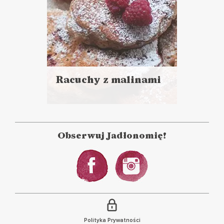
Racuchy z malinami
Czytaj
więcej
Czas przygotowania: 35 minut
+ 1 h 15 minut wyrastania
Obserwuj Jadłonomię!
CIASTA I DESERY
ŚNIADANIA
Polityka Prywatności