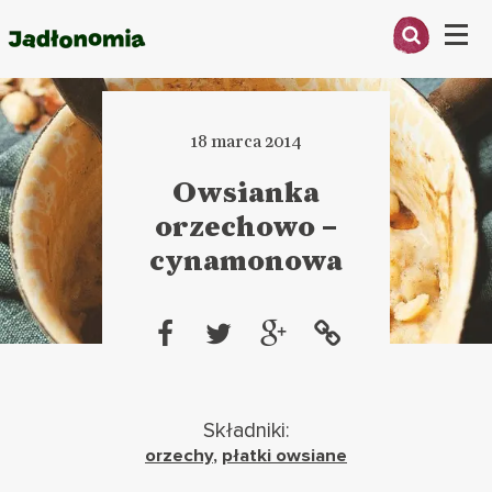
Menu
O MNIE
18 marca 2014
PRZEPISY
Owsianka
ARTYKUŁY
orzechowo –
cynamonowa
KSIĄŻKI
KONTAKT
Składniki:
orzechy
,
płatki owsiane