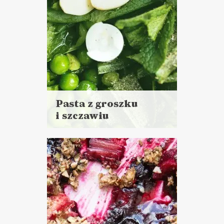
Pasta z groszku
i szczawiu
Czytaj
więcej
Czas przygotowania:
do 30 minut
DO CHLEBA
ŚNIADANIA