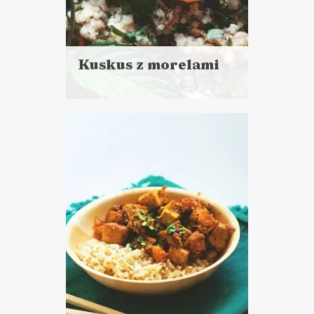
Kuskus z morelami
Czytaj
więcej
Czas przygotowania:
do 30 minut
DANIA GŁÓWNE
LUNCHE DO PRACY
PRZYSTAWKI