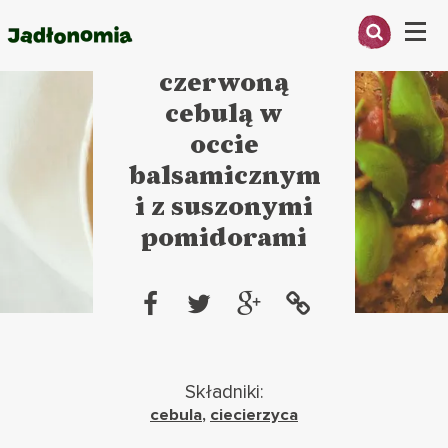
Pasta z
Menu
ciecierzycy z
czerwoną
O MNIE
cebulą w
occie
PRZEPISY
balsamicznym
ARTYKUŁY
i z suszonymi
pomidorami
KSIĄŻKI
KONTAKT
Składniki:
cebula
,
ciecierzyca