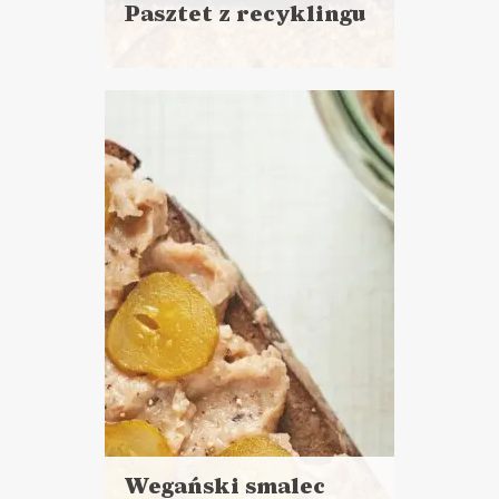
Pasztet z recyklingu
Czytaj
więcej
Czas przygotowania:
do 30 minut
DO CHLEBA
TYDZIEŃ WEGANIZMU ✌?
WIELKANOC ?
Wegański smalec