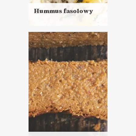
Hummus fasolowy
Czytaj
więcej
Czas przygotowania: 1 h 20
minut + noc namaczania
DO CHLEBA
MAJÓWKA 🚲
POWRÓT DO SZKOŁY 🎒
SYLWESTER