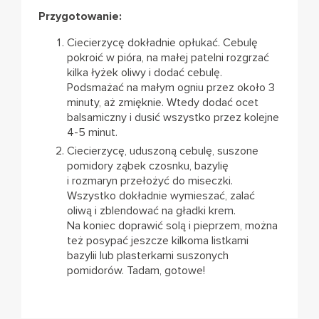
Przygotowanie:
Ciecierzycę dokładnie opłukać. Cebulę
pokroić w pióra, na małej patelni rozgrzać
kilka łyżek oliwy i dodać cebulę.
Podsmażać na małym ogniu przez około 3
minuty, aż zmięknie. Wtedy dodać ocet
balsamiczny i dusić wszystko przez kolejne
4-5 minut.
Ciecierzycę, uduszoną cebulę, suszone
pomidory ząbek czosnku, bazylię
i rozmaryn przełożyć do miseczki.
Wszystko dokładnie wymieszać, zalać
oliwą i zblendować na gładki krem.
Na koniec doprawić solą i pieprzem, można
też posypać jeszcze kilkoma listkami
bazylii lub plasterkami suszonych
pomidorów. Tadam, gotowe!