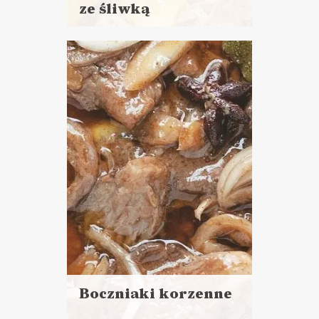
ze śliwką
Czytaj
więcej
Czas przygotowania:
do 30 minut
Stopień trudności: trudne
DO CHLEBA
KAMERALNY SYLWESTER
TOP 2020 ?
Boczniaki korzenne