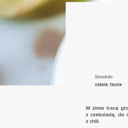
Składniki:
cebula
,
fasola
W zimie tracę gł
z czekoladą
, do 
z chili.