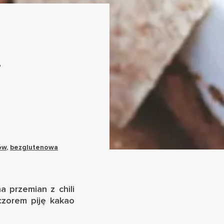
i
ów
,
bezglutenowa
a przemian z
chili
czorem piję kakao