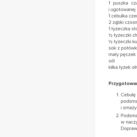
1 puszka cza
i ugotowanej
1 cebulka cz
2 ząbki czos
1 łyżeczka sł
½ łyżeczki chi
½ łyżeczki k
sok z połówki
mały pęczek k
sól
kilka łyżek ol
Przygotowan
Cebulę 
podsma
i smaży
Podsma
w naczy
Dopraw