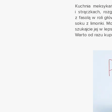
Kuchnia meksyka
i strączkach, roz
z fasolą w roli głó
soku z limonki. M
szukajcie jej w le
Warto od razu kupi