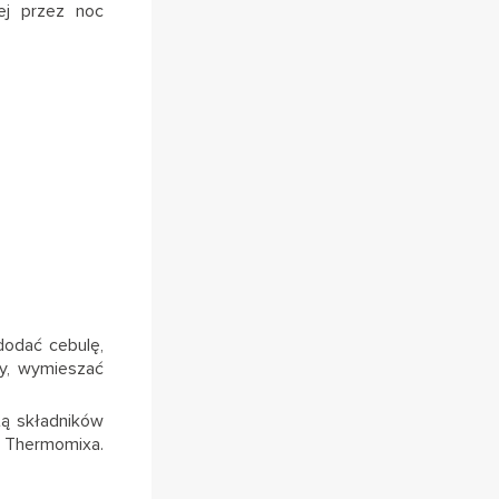
nej przez noc
dodać cebulę,
y, wymieszać
tą składników
m Thermomixa.