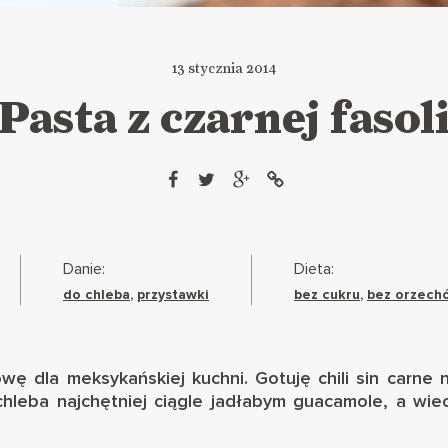
13 stycznia 2014
Pasta z czarnej fasol
Danie:
Dieta:
do chleba
,
przystawki
bez cukru
,
bez orzech
owę dla meksykańskiej kuchni. Gotuję
chili sin carne
n
chleba najchętniej ciągle jadłabym
guacamole
, a wie