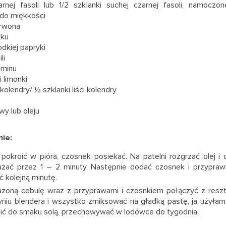
rnej fasoli lub 1/2 szklanki suchej czarnej fasoli, namoczo
 do miękkości
erwona
nku
odkiej papryki
li
uminu
 limonki
olendry/ ½ szklanki liści kolendry
iwy lub oleju
ie:
pokroić w pióra, czosnek posiekać. Na patelni rozgrzać olej i 
żać przez 1 – 2 minuty. Następnie dodać czosnek i przypraw
ć kolejną minutę.
żoną cebulę wraz z przyprawami i czosnkiem połączyć z resz
niu blendera i wszystko zmiksować na gładką pastę, ja użyła
ić do smaku solą, przechowywać w lodówce do tygodnia.