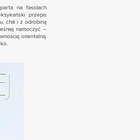
arta na fasolach
eksykański przepis
, chili i z odrobiną
ześniej namoczyć –
wnością orientalną.
ko.