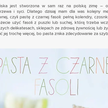
ńska jest stworzona w sam raz na polską zimę – op
grzewa i syci. Dlatego dzisiaj mam dla was kolejny m
wnej, czyli pastę z czarnej fasoli: pełną kolendry, czosnku
ożecie użyć fasoli z puszki lub suchej, którą trzeba wc
pszych delikatesach, sklepach ze zdrową żywnością lub ży
ć jej trochę więcej, bo pasta znika zdecydowanie za szyb