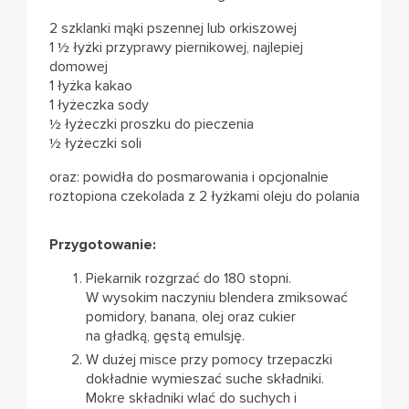
2 szklanki mąki pszennej lub orkiszowej
1 ½ łyżki przyprawy piernikowej, najlepiej
domowej
1 łyżka kakao
1 łyżeczka sody
½ łyżeczki proszku do pieczenia
½ łyżeczki soli
oraz: powidła do posmarowania i opcjonalnie
roztopiona czekolada z 2 łyżkami oleju do polania
Przygotowanie:
Piekarnik rozgrzać do 180 stopni.
W wysokim naczyniu blendera zmiksować
pomidory, banana, olej oraz cukier
na gładką, gęstą emulsję.
W dużej misce przy pomocy trzepaczki
dokładnie wymieszać suche składniki.
Mokre składniki wlać do suchych i