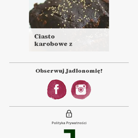
Ciasto
karobowe z
Czytaj
żurawiną
więcej
i orzechami
Czas przygotowania: 20 minut
laskowymi
+ 35 minut pieczenia
Obserwuj Jadłonomię!
CIASTA I DESERY
Polityka Prywatności