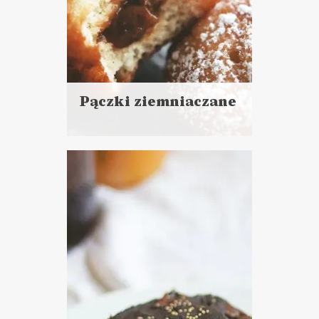
Pączki ziemniaczane
Czytaj
więcej
Czas przygotowania: powyżej
godziny
CIASTA I DESERY
TŁUSTY CZWARTEK ?