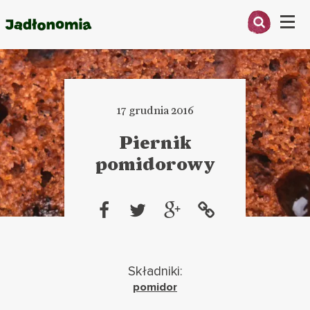
Menu
O MNIE
PRZEPISY
17 grudnia 2016
ARTYKUŁY
Piernik
pomidorowy
KSIĄŻKI
KONTAKT
Składniki:
pomidor