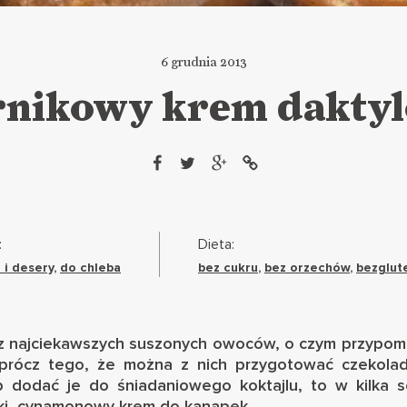
6 grudnia 2013
rnikowy krem dakty
:
Dieta:
 i desery
,
do chleba
bez cukru
,
bez orzechów
,
bezglut
 z najciekawszych suszonych owoców, o czym przypomn
prócz tego, że można z nich przygotować
czekola
b dodać je do
śniadaniowego koktajlu
, to w kilka
dki, cynamonowy krem do kanapek.