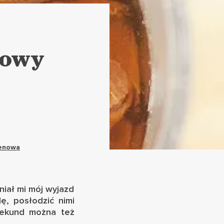
lowy
enowa
iał mi mój wyjazd
dę
, posłodzić nimi
 sekund można też