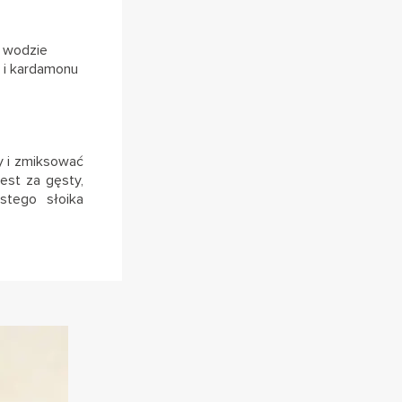
j wodzie
 i kardamonu
y i zmiksować
est za gęsty,
stego słoika