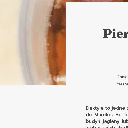
Pie
Danie
ciasta
Daktyle to jedne
do Maroko. Bo o
budyń jaglany
lu
zrobić z nich sło