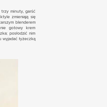
trzy minuty, garść
tyle zmieniają się
starszym blenderem
pnie gotowy krem
zka; posłodzić nim
u wyjadać łyżeczką