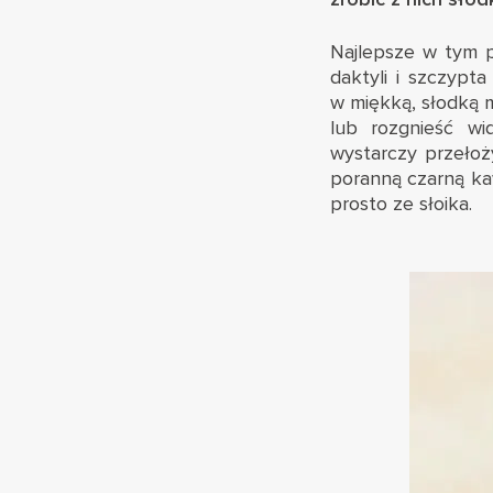
Najlepsze w tym p
daktyli i szczypt
w miękką, słodką 
lub rozgnieść w
wystarczy przełoż
poranną czarną ka
prosto ze słoika.