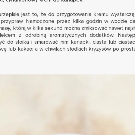
rzepisie jest to, że do przygotowania kremu wystarczą 
a przypraw. Namoczone przez kilka godzin w wodzie dak
masę, którą w kilka sekund można zmiksować nawet naj
idelcem z odrobiną aromatycznych dodatków. Nastę
yć do słoika i smarować nim kanapki, ciasta lub ciastec
wę lub kakao; a w chwilach słodkich kryzysów po prost