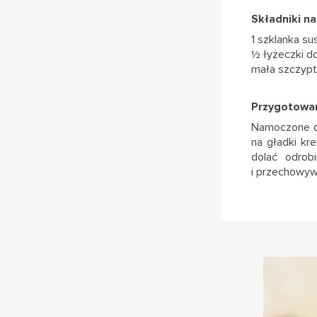
Składniki na
1 szklanka su
½ łyżeczki d
mała szczypta
Przygotowan
Namoczone da
na gładki kr
dolać odrob
i przechowyw