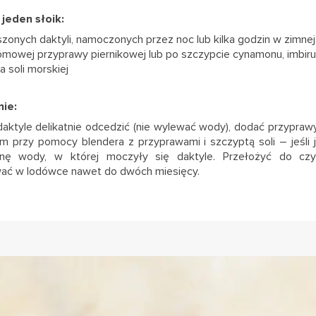
 jeden słoik:
szonych daktyli, namoczonych przez noc lub kilka godzin w zimne
omowej przyprawy piernikowej lub po szczypcie cynamonu, imbiru
 soli morskiej
ie:
ktyle delikatnie odcedzić (nie wylewać wody), dodać przypraw
em przy pomocy blendera z przyprawami i szczyptą soli – jeśli j
inę wody, w której moczyły się daktyle. Przełożyć do czy
ać w lodówce nawet do dwóch miesięcy.