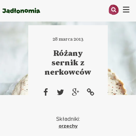
Menu
O MNIE
28 marca 2013
PRZEPISY
Różany
ARTYKUŁY
sernik z
nerkowców
KSIĄŻKI
KONTAKT
Składniki:
orzechy