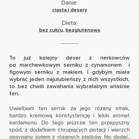
Danie:
ciasta i desery
Dieta:
bez cukru
,
bezglutenowa
To już kolejny deser z nerkowców
po
marchewkowym serniku z cynamonem
i
figowym serniku z makiem
. I gdybym miała
wybrać jeden najulubieńszy z nich wszystkich,
to bez chwili zawahania wybrałabym właśnie
ten.
Uwielbiam ten sernik za jego różany smak,
bardzo kremową konstystencję i lekki aromat
kardamonu. Do tego jeszcze ten przepyszny
spód, z dodatkiem chrupiących pistacji i wierzch
posypany pyłem z różanych płatków. Nic dodać,