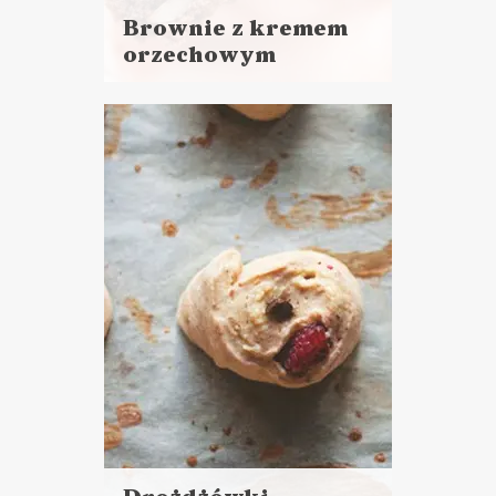
Brownie z kremem
orzechowym
Czytaj
więcej
Czas przygotowania:
do 45 minut
CIASTA I DESERY
MAJÓWKA ?
WIELKANOC ?