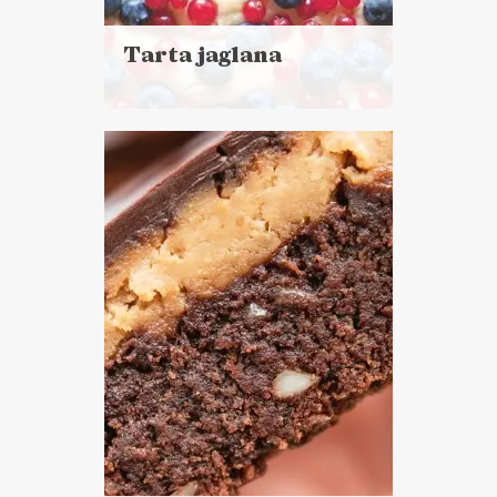
Tarta jaglana
Czytaj
więcej
Czas przygotowania: 30 minut
+ 1 godzina chłodzenia
CIASTA I DESERY
DZIEŃ DZIECKA ??