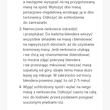
a następnie wysypać na nią przygotowaną
masę na spód. Wyłożyć dno masą
pistacjowo-migdałową wciskając ją w dno
tortownicy. Odłożyć do schłodzenia
do zamrażarki.
Namoczone nerkowce odcedzić
i przepłukać. Do kielicha blendera włożyć
wszystkie składniki na masę i blendować
na najwyższych obrotach, aż do uzyskania
kremowej masy. Jeśli nerkowce utykają
i nie chcą się równomiernie zblendować,
to można zdjąć pokrywę blendera
i nie przestając miksować mieszać masę
szpatułą od góry, dzięki temu masa dużo
lepiej się miksuje. W zależności od mocy
blendera powinno zająć to od 2-5 minut.
Wyjąć schłodzony spód i wylać na niego
masę z nerkowców. Odłożyć ciasto na całą
noc do lodówki, przed podaniem posypać
suszonymi płatkami róż.