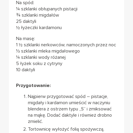
Na spód:
¼ szklanki obłupanych pistacji
¾ szklanki migdałów
25 daktyli
½ łyżeczki kardamonu
Na masę:
1 ½ szklanki nerkowców, namoczonych przez noc
⅓ szklanki mleka migdałowego
¼ szklanki wody różanej
5 łyżek soku z cytryny
10 daktyli
Przygotowanie:
Najpierw przygotować spód – pistacje,
migdały i kardamon umieścić w naczyniu
blendera z ostrzem typu „S” i zmiksować
na mąkę. Dodać daktyle i również drobno
zmielić.
Tortownicę wyłożyć folią spożywczą,