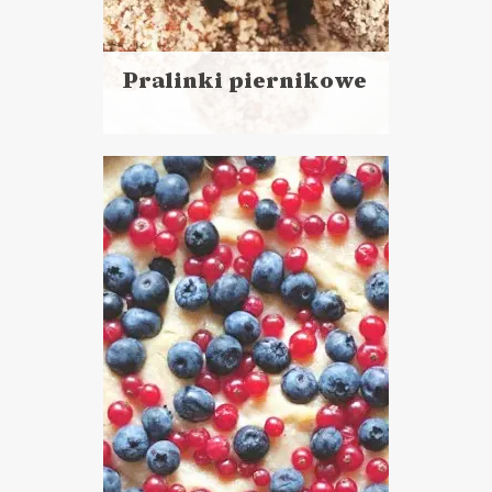
Pralinki piernikowe
Czytaj
więcej
Czas przygotowania:
do 30 minut
CIASTA I DESERY
BOŻE NARODZENIE ?