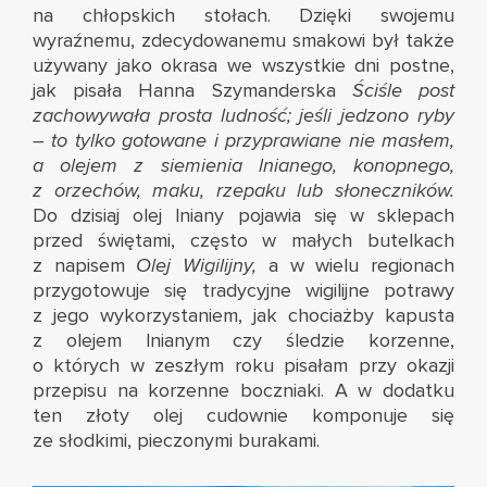
na chłopskich stołach. Dzięki swojemu
wyraźnemu, zdecydowanemu smakowi był także
używany jako okrasa we wszystkie dni postne,
jak pisała Hanna Szymanderska
Ściśle post
zachowywała prosta ludność; jeśli jedzono ryby
– to tylko gotowane i przyprawiane nie masłem,
a olejem z siemienia lnianego, konopnego,
z orzechów, maku, rzepaku lub słoneczników.
Do dzisiaj olej lniany pojawia się w sklepach
przed świętami, często w małych butelkach
z napisem
Olej Wigilijny,
a w wielu regionach
przygotowuje się tradycyjne wigilijne potrawy
z jego wykorzystaniem, jak chociażby kapusta
z olejem lnianym czy śledzie korzenne,
o których w zeszłym roku pisałam przy okazji
przepisu na
korzenne boczniaki
. A w dodatku
ten złoty olej cudownie komponuje się
ze słodkimi, pieczonymi burakami.