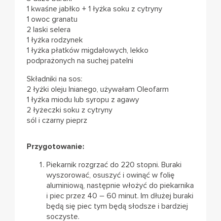
1 kwaśne jabłko + 1 łyżka soku z cytryny
1 owoc granatu
2 laski selera
1 łyżka rodzynek
1 łyżka płatków migdałowych, lekko
podprażonych na suchej patelni
Składniki na sos:
2 łyżki oleju lnianego, używałam Oleofarm
1 łyżka miodu lub syropu z agawy
2 łyżeczki soku z cytryny
sól i czarny pieprz
Przygotowanie:
Piekarnik rozgrzać do 220 stopni. Buraki
wyszorować, osuszyć i owinąć w folię
aluminiową, następnie włożyć do piekarnika
i piec przez 40 – 60 minut. Im dłużej buraki
będą się piec tym będą słodsze i bardziej
soczyste.