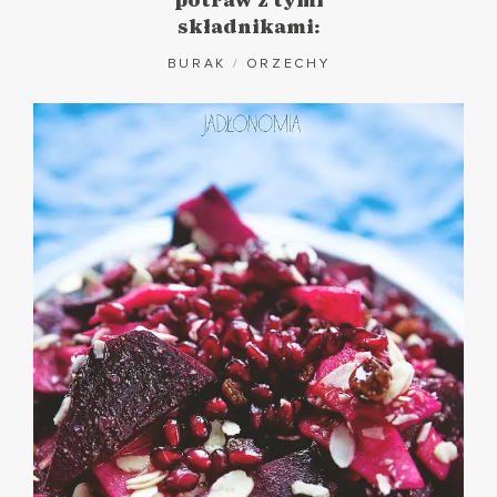
potraw z tymi
składnikami:
BURAK
/
ORZECHY