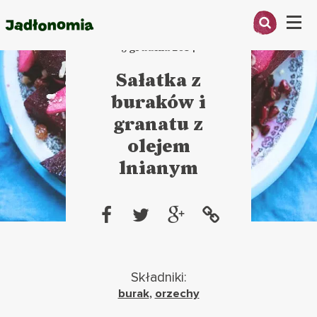
Menu
5 grudnia 2014
O MNIE
Sałatka z
buraków i
PRZEPISY
granatu z
ARTYKUŁY
olejem
lnianym
KSIĄŻKI
KONTAKT
Składniki:
burak
,
orzechy