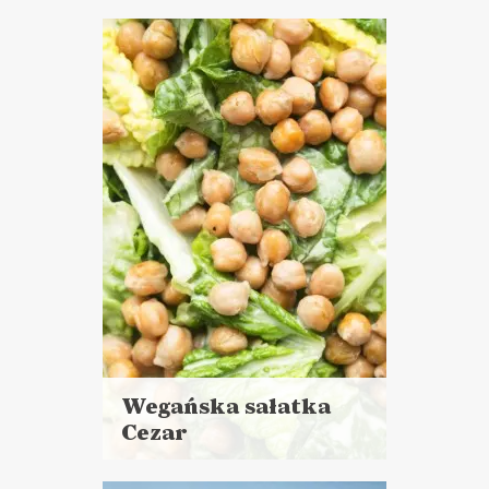
więcej
Czas przygotowania: 1 h 20
minut + 2 h 45 minut
namaczania i pieczenia
PRZYSTAWKI
BOŻE NARODZENIE ?
Wegańska sałatka
Cezar
Czytaj
więcej