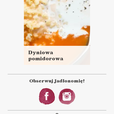
Dyniowa
pomidorowa
Czytaj
więcej
Czas przygotowania: 15 minut
+ 30 minut gotowania
Obserwuj Jadłonomię!
LUNCHE DO PRACY
ZUPY