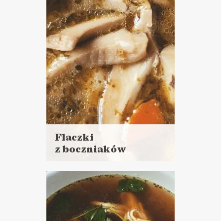
Flaczki
z boczniaków
Czytaj
więcej
Czas przygotowania:
do godziny
ZUPY
MAŁO SKŁADNIKÓW 9️⃣
ROZGRZEWAJĄCE
PRZEPISY ?