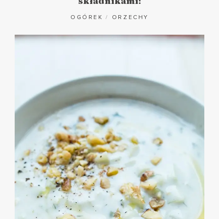
składnikami:
OGÓREK
/
ORZECHY