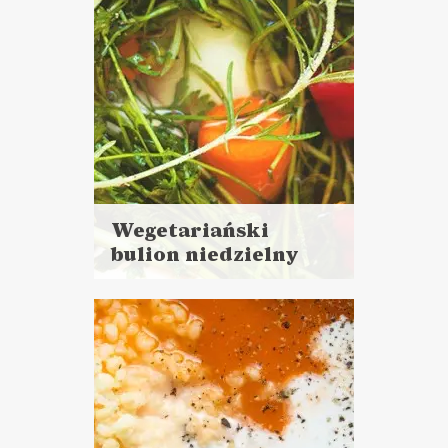
Wegetariański
bulion niedzielny
Czytaj
więcej
Porcja dla 4 osób
Czas przygotowania: powyżej
godziny
ZUPY