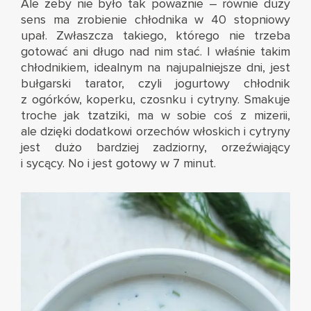
Ale żeby nie było tak poważnie – równie duży
sens ma zrobienie chłodnika w 40 stopniowy
upał. Zwłaszcza takiego, którego nie trzeba
gotować ani długo nad nim stać. I właśnie takim
chłodnikiem, idealnym na najupalniejsze dni, jest
bułgarski tarator, czyli jogurtowy chłodnik
z ogórków, koperku, czosnku i cytryny. Smakuje
troche jak tzatziki, ma w sobie coś z mizerii,
ale dzięki dodatkowi orzechów włoskich i cytryny
jest dużo bardziej zadziorny, orzeźwiający
i sycący. No i jest gotowy w 7 minut.