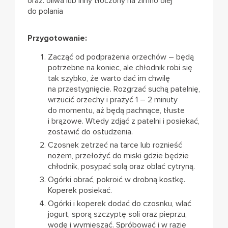
oraz: oliwa lub inny tłoczony na zimno olej
do polania
Przygotowanie:
Zacząć od podprażenia orzechów – będą
potrzebne na koniec, ale chłodnik robi się
tak szybko, że warto dać im chwilę
na przestygnięcie. Rozgrzać suchą patelnię,
wrzucić orzechy i prażyć 1 – 2 minuty
do momentu, aż będą pachnące, tłuste
i brązowe. Wtedy zdjąć z patelni i posiekać,
zostawić do ostudzenia.
Czosnek zetrzeć na tarce lub roznieść
nożem, przełożyć do miski gdzie będzie
chłodnik, posypać solą oraz oblać cytryną.
Ogórki obrać, pokroić w drobną kostkę.
Koperek posiekać.
Ogórki i koperek dodać do czosnku, wlać
jogurt, sporą szczyptę soli oraz pieprzu,
wodę i wymieszać. Spróbować i w razie