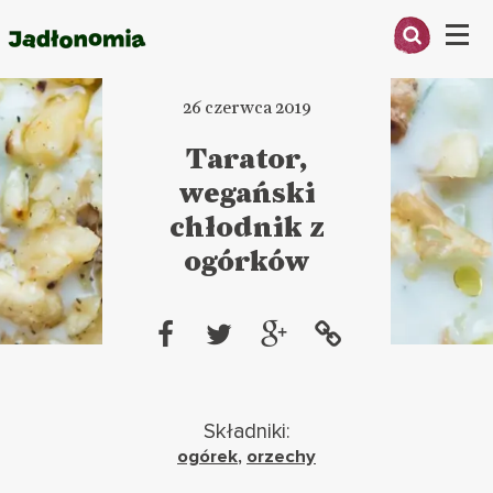
Menu
26 czerwca 2019
O MNIE
Tarator,
PRZEPISY
wegański
ARTYKUŁY
chłodnik z
ogórków
KSIĄŻKI
KONTAKT
Składniki:
ogórek
,
orzechy