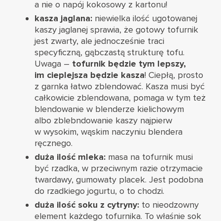
a nie o napój kokosowy z kartonu!
kasza jaglana:
niewielka ilość ugotowanej
kaszy jaglanej sprawia, że gotowy tofurnik
jest zwarty, ale jednocześnie traci
specyficzną, gąbczastą strukturę tofu.
Uwaga –
tofurnik będzie tym lepszy,
im cieplejsza będzie kasza
! Ciepłą, prosto
z garnka łatwo zblendować. Kasza musi być
całkowicie zblendowana, pomaga w tym też
blendowanie w blenderze kielichowym
albo zblebndowanie kaszy najpierw
w wysokim, wąskim naczyniu blendera
ręcznego.
duża ilość mleka:
masa na tofurnik musi
być rzadka, w przeciwnym razie otrzymacie
twardawy, gumowaty placek. Jest podobna
do rzadkiego jogurtu, o to chodzi.
duża ilość soku z cytryny:
to nieodzowny
element każdego tofurnika. To właśnie sok