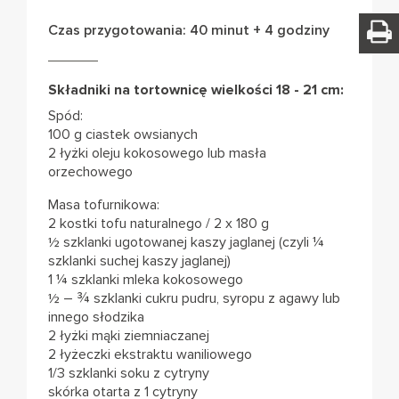
Czas przygotowania: 40 minut + 4 godziny
Składniki na tortownicę wielkości 18 - 21 cm:
Spód:
100 g ciastek owsianych
2 łyżki oleju kokosowego lub masła
orzechowego
Masa tofurnikowa:
2 kostki tofu naturalnego / 2 x 180 g
½ szklanki ugotowanej kaszy jaglanej (czyli ¼
szklanki suchej kaszy jaglanej)
1 ¼ szklanki mleka kokosowego
½ – ¾ szklanki cukru pudru, syropu z agawy lub
innego słodzika
2 łyżki mąki ziemniaczanej
2 łyżeczki ekstraktu waniliowego
1/3 szklanki soku z cytryny
skórka otarta z 1 cytryny