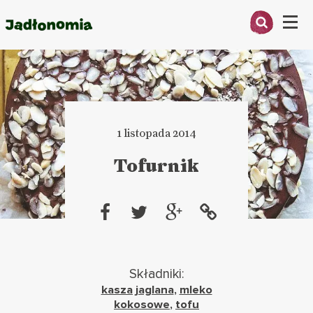
Menu
O MNIE
PRZEPISY
1 listopada 2014
ARTYKUŁY
Tofurnik
KSIĄŻKI
KONTAKT
Składniki:
kasza jaglana
,
mleko
kokosowe
,
tofu