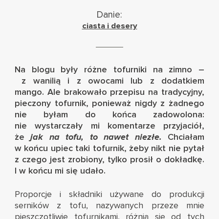
Danie:
ciasta i desery
Na blogu były różne tofurniki na zimno –
z wanilią i z owocami
lub
z dodatkiem
mango
. Ale brakowało przepisu na tradycyjny,
pieczony tofurnik, ponieważ nigdy z żadnego
nie byłam do końca zadowolona:
nie wystarczały mi komentarze przyjaciół,
że
jak na tofu, to nawet niezłe.
Chciałam
w końcu upiec taki tofurnik, żeby nikt nie pytał
z czego jest zrobiony, tylko prosił o dokładkę.
I w końcu mi się udało.
Proporcje i składniki używane do produkcji
serników z tofu, nazywanych przeze mnie
pieszczotliwie tofurnikami, różnią się od tych