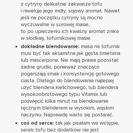
z cytryny delikatnie zakwasza tofu
i niweluje jego mdły, sojowy aromat. Nawet
jeśli na początku cytryny są mocno
wyczuwalne w surowej masie,
to po upieczeniu ich kwaśny aromat znika
w słodkiej, tofurnikowej masie.
dokładne blendowanie:
masa na tofurnik
musi być tak aksamitna jak gęsta śmietana
lub mascarpone. Nie mają prawa pozostać
żadne grudki, ponieważ znacząco
pogarszają smak i konsystencję gotowego
ciasta. Dlatego do blendowania najlepiej
użyć blendera kielichowego, lub blendera
wysokoobrotowego typu Vitamix lub
poświęcić kilka minut na blendowanie
ręcznym blenderem w wysokim, wąskim
naczyniu. Naprawdę warto się postarać.
coś od serca:
tak jak pisałam we wstępie,
serek tofu bez dodatków nie jest