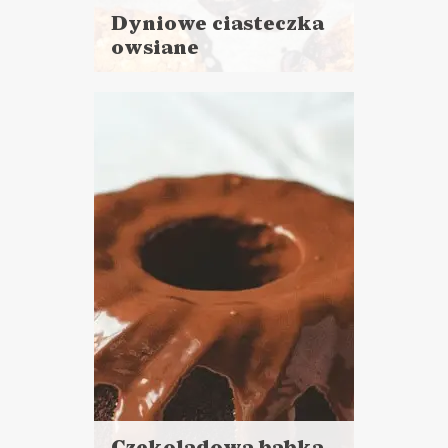
Dyniowe ciasteczka
owsiane
Czytaj
więcej
Czas przygotowania: 10 minut
+ 20 minut pieczenia
CIASTA I DESERY
POWRÓT DO SZKOŁY ?
Czekoladowa babka