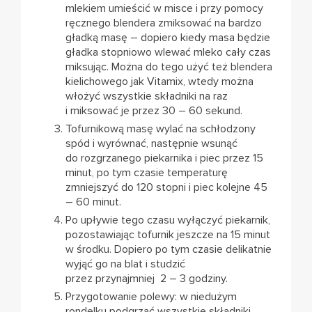
mlekiem umieścić w misce i przy pomocy
ręcznego blendera zmiksować na bardzo
gładką masę – dopiero kiedy masa będzie
gładka stopniowo wlewać mleko cały czas
miksując. Można do tego użyć też blendera
kielichowego jak Vitamix, wtedy można
włożyć wszystkie składniki na raz
i miksować je przez 30 – 60 sekund.
Tofurnikową masę wylać na schłodzony
spód i wyrównać, następnie wsunąć
do rozgrzanego piekarnika i piec przez 15
minut, po tym czasie temperaturę
zmniejszyć do 120 stopni i piec kolejne 45
– 60 minut.
Po upływie tego czasu wyłączyć piekarnik,
pozostawiając tofurnik jeszcze na 15 minut
w środku. Dopiero po tym czasie delikatnie
wyjąć go na blat i studzić
przez przynajmniej 2 – 3 godziny.
Przygotowanie polewy: w niedużym
rondelku podgrzać wszystkie składniki,