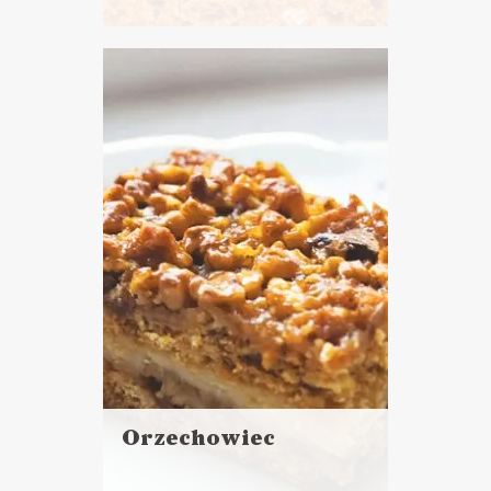
Czytaj
więcej
Czas przygotowania:
do 30 minut
CIASTA I DESERY
WALENTYNKI ?
Orzechowiec
Czytaj