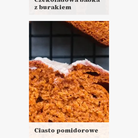
z burakiem
Czytaj
więcej
Czas przygotowania: 30 minut
+ 2 h 30 minut pieczenia i
studzenia
CIASTA I DESERY
TŁUSTY CZWARTEK ?
WIELKANOC ?
Ciasto pomidorowe