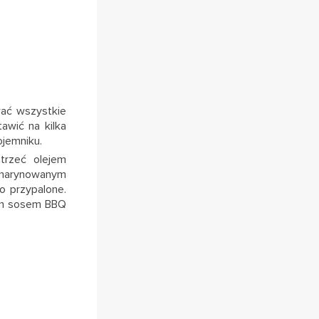
wać wszystkie
awić na kilka
jemniku.
trzeć olejem
zamarynowanym
o przypalone.
ym sosem BBQ