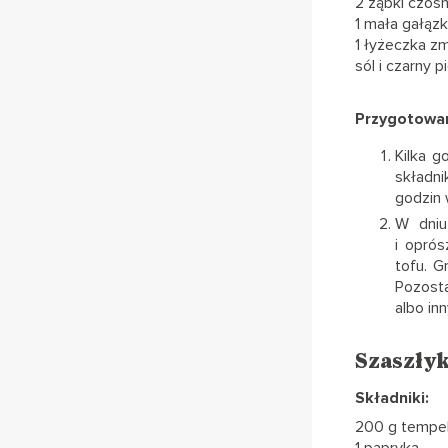
2 ząbki czos
1 mała gałąz
1 łyżeczka zm
sól i czarny p
Przygotowan
Kilka g
składni
godzin 
W dniu
i opró
tofu. G
Pozost
albo in
Szaszły
Składniki:
200 g tempe
1 papryka