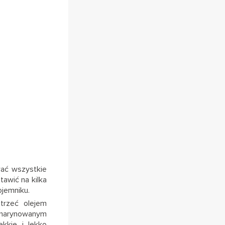
wać wszystkie
tawić na kilka
jemniku.
trzeć olejem
zamarynowanym
kkie i lekko