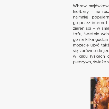
Wbrew majówkowej 
kiełbasy – na rus
najmniej popula
go przez internet
ziaren soi – w sm
tofu, świetnie wc
go na kilka godzin
możecie użyć takż
się zarówno do je
w kilku łyżkach
pieczywo, świeże 