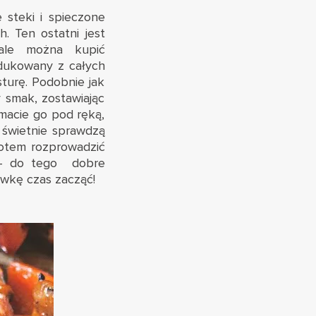
 steki i spieczone
. Ten ostatni jest
 ale można kupić
odukowany z całych
turę. Podobnie jak
 smak, zostawiając
 macie go pod ręką,
 świetnie sprawdzą
potem rozprowadzić
 – do tego dobre
ówkę czas zacząć!