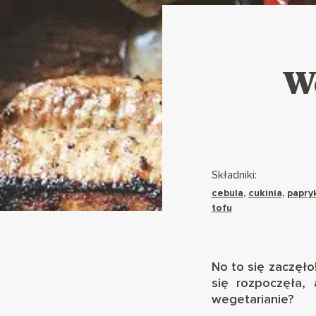
We
Składniki:
cebula
,
cukinia
,
papry
tofu
No to się zaczęło!
się rozpoczęła,
wegetarianie?