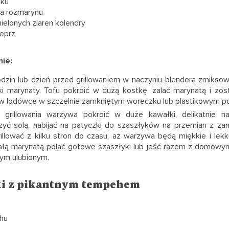
nku
ka rozmarynu
ielonych ziaren kolendry
ieprz
ie:
odzin lub dzień przed grillowaniem w naczyniu blendera zmikso
ki marynaty. Tofu pokroić w dużą kostkę, zalać marynatą i zost
w lodówce w szczelnie zamkniętym woreczku lub plastikowym po
 grillowania warzywa pokroić w duże kawałki, delikatnie na
szyć solą, nabijać na patyczki do szaszłyków na przemian z 
rillować z kilku stron do czasu, aż warzywa będą miękkie i lekk
ałą marynatą polać gotowe szaszłyki lub jeść razem z domow
nym ulubionym.
ki z pikantnym tempehem
hu