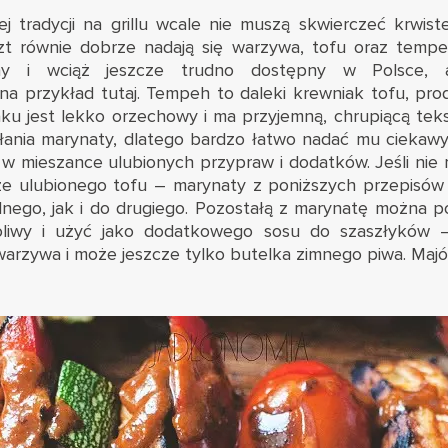
tradycji na grillu wcale nie muszą skwierczeć krwiste
zt równie dobrze nadają się warzywa, tofu oraz tempeh
rny i wciąż jeszcze trudno dostępny w Polsce,
 na przykład
tutaj
. Tempeh to daleki krewniak tofu, pr
aku jest lekko orzechowy i ma przyjemną, chrupiącą teks
hłania marynaty, dlatego bardzo łatwo nadać mu ciekawy
 w mieszance ulubionych przypraw i dodatków. Jeśli nie
e ulubionego tofu – marynaty z poniższych przepisów
dnego, jak i do drugiego. Pozostałą z marynatę można 
 oliwy i użyć jako dodatkowego sosu do szaszłyków
warzywa i może jeszcze tylko butelka zimnego piwa. Maj