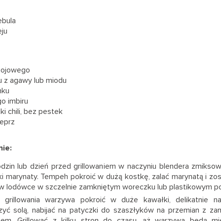
ebula
eju
 sojowego
u z agawy lub miodu
nku
o imbiru
i chili, bez pestek
ieprz
ie:
odzin lub dzień przed grillowaniem w naczyniu blendera zmikso
ki marynaty. Tempeh pokroić w dużą kostkę, zalać marynatą i zos
w lodówce w szczelnie zamkniętym woreczku lub plastikowym po
 grillowania warzywa pokroić w duże kawałki, delikatnie na
szyć solą, nabijać na patyczki do szaszłyków na przemian z 
em. Grillować z kilku stron do czasu, aż warzywa będą mię