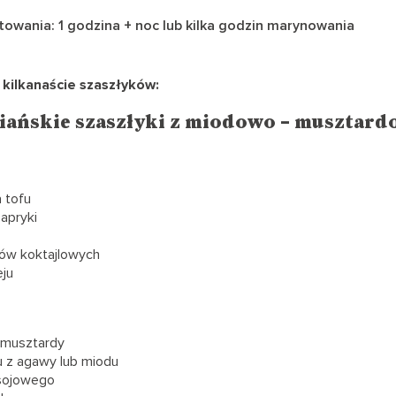
owania: 1 godzina + noc lub kilka godzin marynowania
 kilkanaście szaszłyków:
iańskie szaszłyki z miodowo – musztar
 tofu
apryki
rów koktajlowych
eju
j musztardy
u z agawy lub miodu
 sojowego