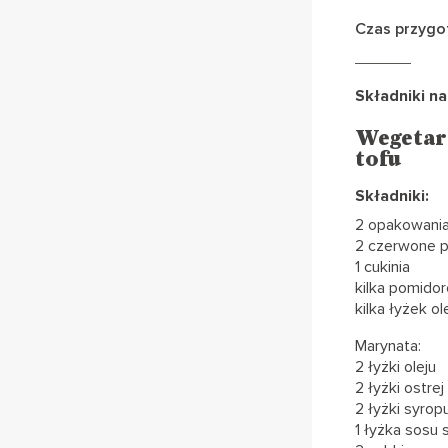
Czas przygot
Składniki na
Wegetar
tofu
Składniki:
2 opakowania
2 czerwone p
1 cukinia
kilka pomido
kilka łyżek ol
Marynata:
2 łyżki oleju
2 łyżki ostre
2 łyżki syrop
1 łyżka sosu