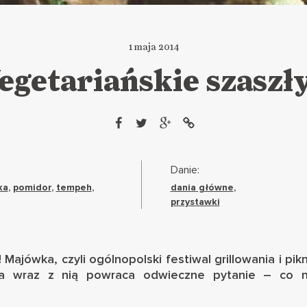
1 maja 2014
getariańskie szaszł
Danie:
ka
,
pomidor
,
tempeh
,
dania główne
,
przystawki
 Majówka, czyli ogólnopolski festiwal grillowania i pi
 a wraz z nią powraca odwieczne pytanie – co n