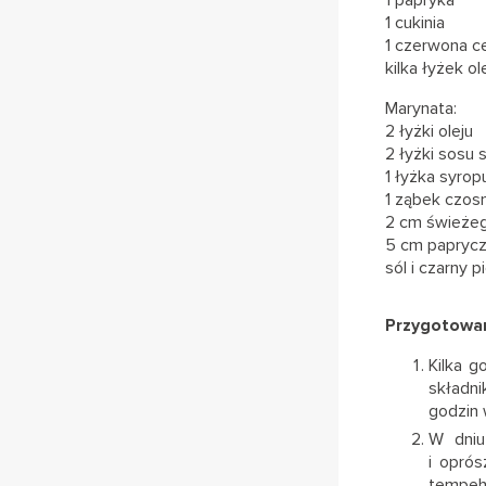
1 cukinia
1 czerwona c
kilka łyżek ol
Marynata:
2 łyżki oleju
2 łyżki sosu
1 łyżka syrop
1 ząbek czos
2 cm świeżeg
5 cm papryczk
sól i czarny p
Przygotowan
Kilka g
składni
godzin 
W dniu
i opró
tempeh