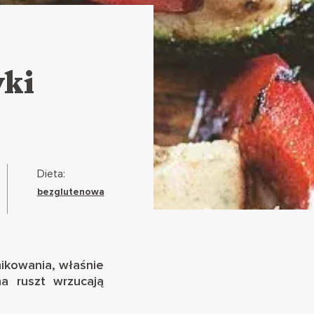
yki
Dieta:
bezglutenowa
knikowania, właśnie
a ruszt wrzucają