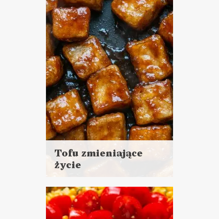
DANIA GŁÓWNE
WIELKANOC ?
Tofu zmieniające
życie
Czytaj
więcej
Czas przygotowania: 20 - 30
minut
DANIA GŁÓWNE
LUNCHE DO PRACY