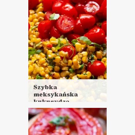
KAMERALNY SYLWESTER ?
TOP 2020 ?
VEGANUARY ?
Szybka
meksykańska
kukurydza
Czytaj
więcej
Czas przygotowania: 15 minut
LUNCHE DO PRACY