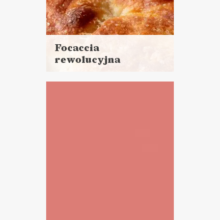
Focaccia
rewolucyjna
Czytaj
więcej
Czas przygotowania: 5 minut
pracy + 12 godzin czekania
PRZYSTAWKI
SOSY I DODATKI
TOP 2020 ?