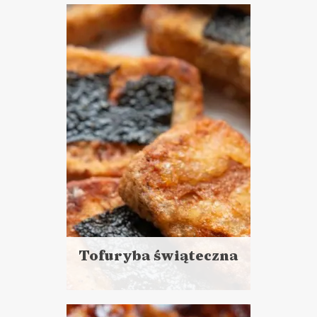
więcej
Czas przygotowania: 15 minut
pracy + 30 minut czekania
DANIA GŁÓWNE
LUNCHE DO PRACY
VEGANUARY ?
Tofuryba świąteczna
Czytaj
więcej
Czas przygotowania: 45 - 60