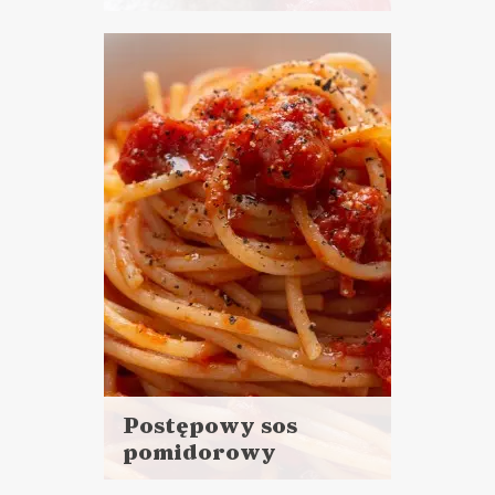
Czytaj
więcej
Czas przygotowania: 30 minut
pracy + 1 godzina wyrastania
CIASTA I DESERY
TŁUSTY CZWARTEK ?
Postępowy sos
pomidorowy
Czytaj