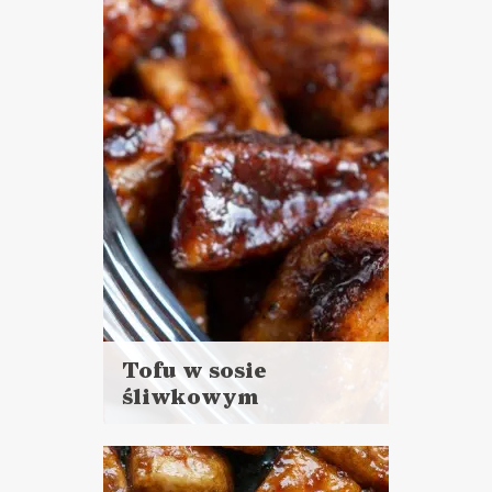
minut
DANIA GŁÓWNE
BOŻE NARODZENIE ?
Tofu w sosie
śliwkowym
Czytaj
więcej
Czas przygotowania: 20 - 30
minut