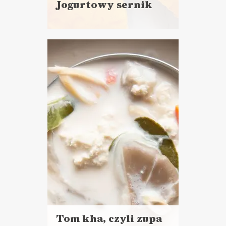
Jogurtowy sernik
Czytaj
więcej
Czas przygotowania:
minimum 24 godziny czekania
+ 25 minut pracy
CIASTA I DESERY
WIELKANOC ?
Tom kha, czyli zupa