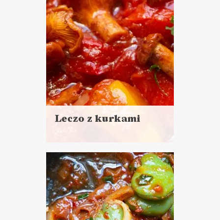
Leczo z kurkami
Czytaj
więcej
Czas przygotowania: 30 minut
DANIA GŁÓWNE