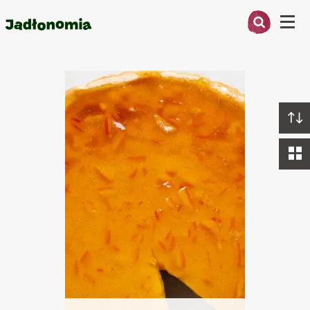
Menu
Przepisy
O MNIE
PRZEPISY
ARTYKUŁY
KSIĄŻKI
KONTAKT