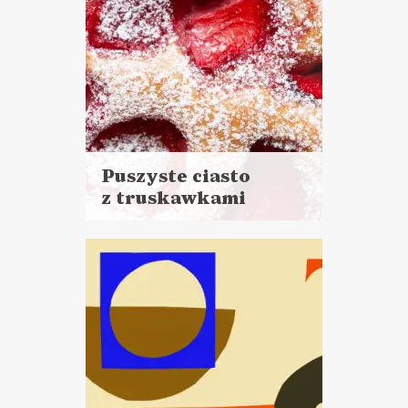
Puszyste ciasto
z truskawkami
Czytaj
więcej
Czas przygotowania: 15 minut
pracy + 45 minut pieczenia
CIASTA I DESERY