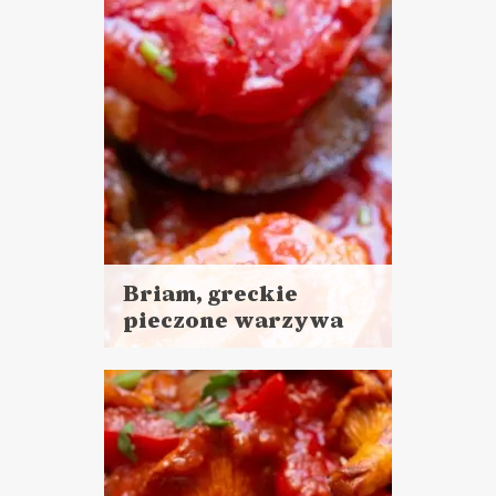
PRZYSTAWKI
Briam, greckie
pieczone warzywa
Czytaj
więcej
Czas przygotowania: 15 minut
pracy + 70 minut czekania
DANIA GŁÓWNE
LUNCHE DO PRACY
ŚWIATOWY DZIEŃ
WEGETARIANIZMU