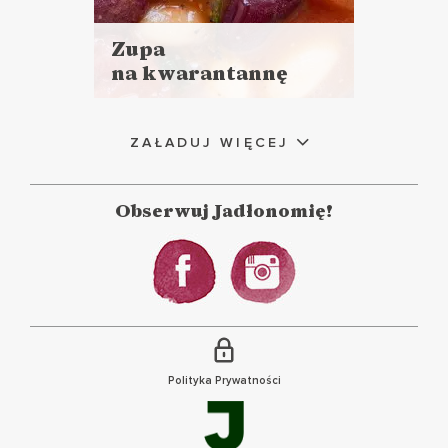
Zupa
na kwarantannę
Czytaj
więcej
Czas przygotowania:
ZAŁADUJ WIĘCEJ
do 30 minut
ZUPY
GOTOWANIE NA
Obserwuj Jadłonomię!
KWARANTANNIE ?
Polityka Prywatności