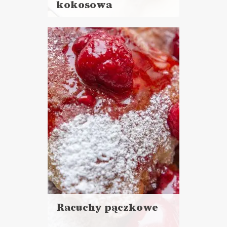
kokosowa
Czytaj
więcej
Czas przygotowania:
do 30 minut
DANIA GŁÓWNE
ZUPY
Racuchy pączkowe