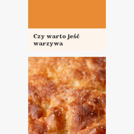
Czy warto jeść
warzywa
Czytaj
mrożone lub
więcej
z puszki?
GOTOWANIE NA
KWARANTANNIE ?