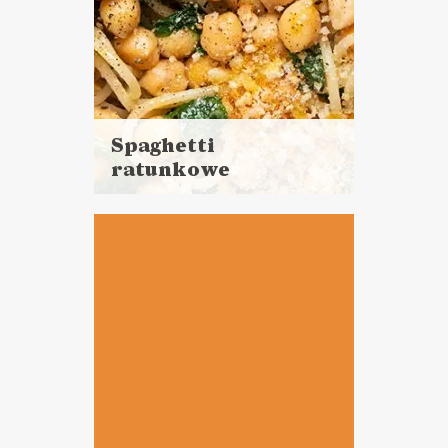
Spaghetti
ratunkowe
Czytaj
więcej
Czas przygotowania: 15 minut
DANIA GŁÓWNE
LUNCHE DO PRACY
NORMALNE JEDZENIE ?
VEGANUARY ?