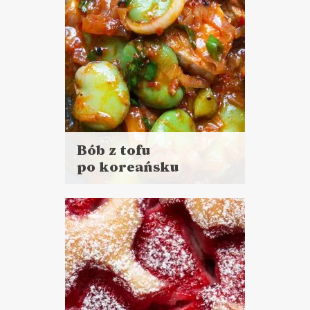
Bób z tofu
po koreańsku
Czytaj
więcej
Czas przygotowania:
do 30 minut
DANIA GŁÓWNE