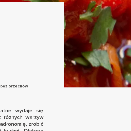
,
bez orzechów
datne wydaje się
z różnych warzyw
Jadłonomię, zrobić
j kuchni. Dlatego