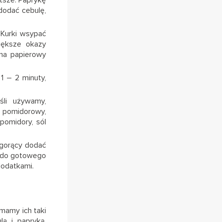
 dodać cebulę,
 Kurki wsypać
iększe okazy
 na papierowy
1 – 2 minuty,
śli używamy,
t pomidorowy,
pomidory, sól
e gorący dodać
ć do gotowego
dodatkami.
mamy ich taki
ą i papryką,