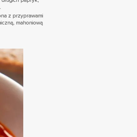
 długich papryk,
.
ona z przyprawami
miczną, mahoniową