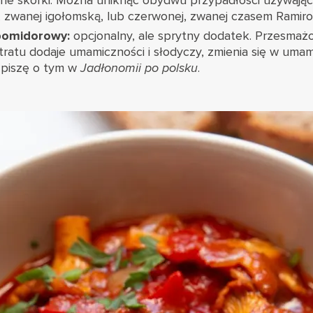
ne skórki. Można uniknąć obydwu przypadłości używając
j, zwanej igołomską, lub czerwonej, zwanej czasem Ramiro
pomidorowy:
opcjonalny, ale sprytny dodatek. Przesmaż
ratu dodaje umamiczności i słodyczy, zmienia się w uma
 piszę o tym w
Jadłonomii po polsku
.