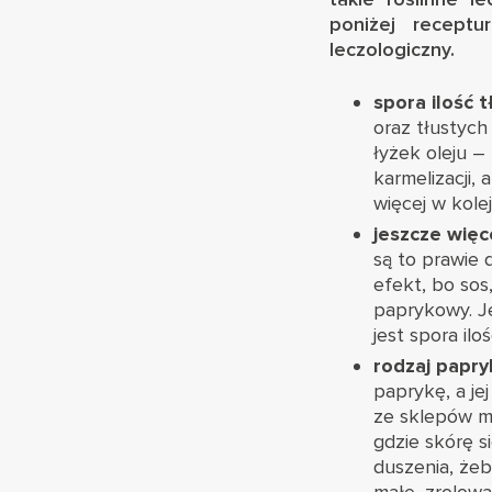
poniżej recept
leczologiczny.
spora ilość t
oraz tłustych
łyżek oleju –
karmelizacji,
więcej w kole
jeszcze więc
są to prawie d
efekt, bo sos
paprykowy. J
jest spora il
rodzaj papry
paprykę, a je
ze sklepów ma
gdzie skórę s
duszenia, żeb