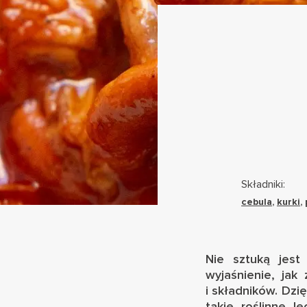
Składniki:
cebula
,
kurki
,
Nie sztuką jest
wyjaśnienie, ja
i składników. Dzi
takie roślinne l