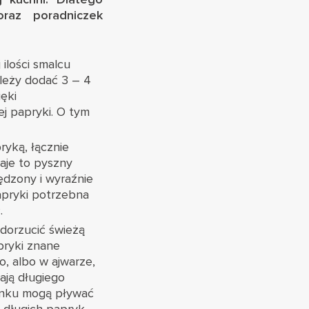
raz poradniczek
ilości smalcu
ależy dodać 3 – 4
ęki
ej papryki. O tym
ryką, łącznie
Daje to pyszny
ędzony i wyraźnie
pryki potrzebna
.
dorzucić świeżą
pryki znane
, albo w ajwarze,
ają długiego
arnku mogą pływać