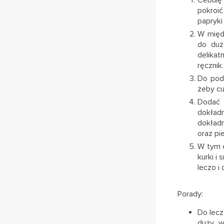
pokroić
papryki
W międz
do duż
delika
ręcznik.
Do pod
żeby cu
Dodać 
dokład
dokładn
oraz pi
W tym c
kurki i
leczo i
Porady:
Do lecz
duży w