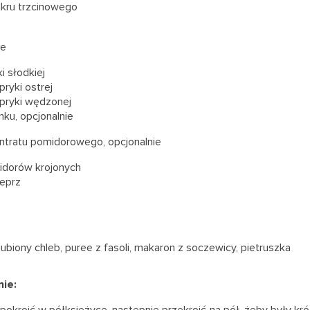
ukru trzcinowego
łe
i słodkiej
pryki ostrej
apryki wędzonej
ku, opcjonalnie
entratu pomidorowego, opcjonalnie
idorów krojonych
ieprz
lubiony chleb, puree z fasoli, makaron z soczewicy, pietruszka
ie:
pokroić w półksiężyce, następnie przekroić na pół, żeby były kr