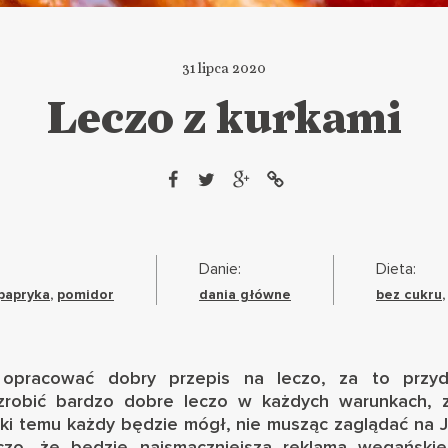
31 lipca 2020
Leczo z kurkami
Danie:
Dieta:
papryka
,
pomidor
dania główne
bez cukru
 opracować dobry przepis na leczo, za to przy
k zrobić bardzo dobre leczo w każdych warunkach, 
ęki temu każdy będzie mógł, nie musząc zaglądać na 
eczo, że będzie najsmaczniejszą reklamą wegańskie