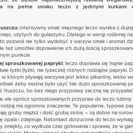
ura na pełne smaku leczo z jędrnymi kurkami o
łuszczu:
intensywny smak mięsnego leczo wynika z dużej 
 mięs, użytych do gulaszyku. Dlatego w wersji roślinnej n
 to pozwoli nie tylko wydobyć z warzyw smak i aromat dzi
 ale też umożliwi doprawienie ich dużą ilością sproszkowan
jnym punkcie.
ej sproszkowanej papryki:
leczo doprawia się hojnie pap
wie łyżki (łyżki, nie łyżeczki) różnych rodzajów papryki. 
, w którym pływają warzywa jest lekko pikantny, lekko w
ednak żeby można było użyć tak dużo sproszkowanej pa
ość tłuszczu, bo bez niego przyprawy zaczną się przypalać
k:
ale oprócz sproszkowanych przypraw do leczo lubimy 
j rodzaj ma ogromne znaczenie. Te popularne, typowe pa
ją gruby miąższ i dość grubą skórę – są dobre na surowo
ię opala i zdejmuje. Natomiast dorzucone do leczo wymag
y zmiękły, co wydłuża czas gotowania i sprawia, że w g