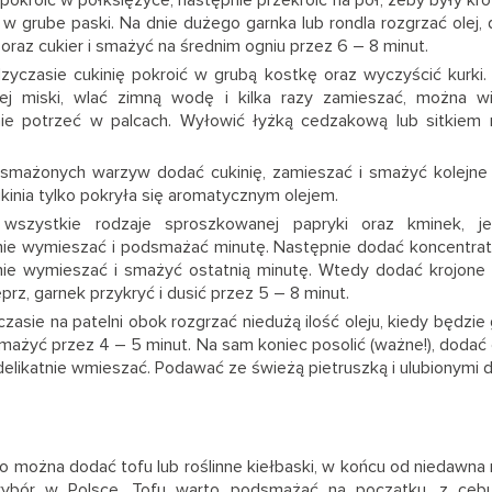
 w grube paski. Na dnie dużego garnka lub rondla rozgrzać olej,
 oraz cukier i smażyć na średnim ogniu przez 6 – 8 minut.
yczasie cukinię pokroić w grubą kostkę oraz wyczyścić kurki.
ej miski, wlać zimną wodę i kilka razy zamieszać, można w
tnie potrzeć w palcach. Wyłowić łyżką cedzakową lub sitkiem
smażonych warzyw dodać cukinię, zamieszać i smażyć kolejne 
kinia tylko pokryła się aromatycznym olejem.
wszystkie rodzaje sproszkowanej papryki oraz kminek, je
nie wymieszać i podsmażać minutę. Następnie dodać koncentra
ie wymieszać i smażyć ostatnią minutę. Wtedy dodać krojone 
eprz, garnek przykryć i dusić przez 5 – 8 minut.
zasie na patelni obok rozgrzać niedużą ilość oleju, kiedy będzi
 smażyć przez 4 – 5 minut. Na sam koniec posolić (ważne!), doda
 delikatnie wmieszać. Podawać ze świeżą pietruszką i ulubionymi 
o można dodać tofu lub roślinne kiełbaski, w końcu od niedawna 
ybór w Polsce. Tofu warto podsmażać na początku, z cebul