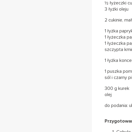
½ łyżeczki c
3 łyżki oleju
2 cukinie, ma
1 łyżka papryk
1 łyżeczka pa
1 łyżeczka p
szczypta kmin
1 łyżka konc
1 puszka pom
sól i czarny p
300 g kurek
olej
do podania: u
Przygotowan
Cebulę 