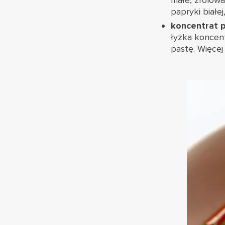
małe, zrolowa
papryki białe
koncentrat 
łyżka koncent
pastę. Więcej