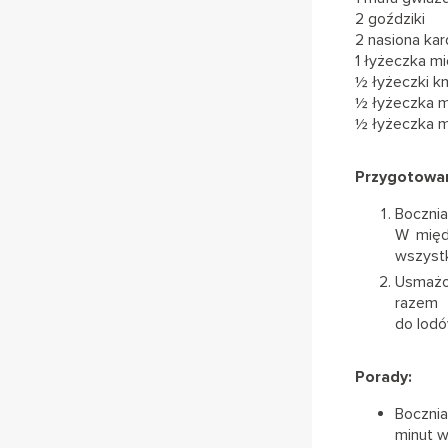
2 goździki
2 nasiona ka
1 łyżeczka mi
½ łyżeczki k
½ łyżeczka 
½ łyżeczka m
Przygotowan
Boczni
W międ
wszystk
Usmażon
razem 
do lodó
Porady:
Bocznia
minut w