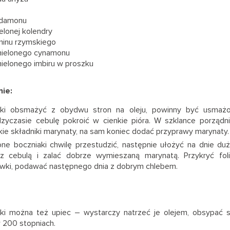
rdamonu
elonej kolendry
minu rzymskiego
mielonego cynamonu
ielonego imbiru w proszku
ie:
aki obsmażyć z obydwu stron na oleju, powinny być usmażo
zyczasie cebulę pokroić w cienkie pióra. W szklance porząd
ie składniki marynaty, na sam koniec dodać przyprawy marynaty.
e boczniaki chwilę przestudzić, następnie ułożyć na dnie du
z cebulą i zalać dobrze wymieszaną marynatą. Przykryć foli
wki, podawać następnego dnia z dobrym chlebem.
ki można też upiec – wystarczy natrzeć je olejem, obsypać s
 200 stopniach.