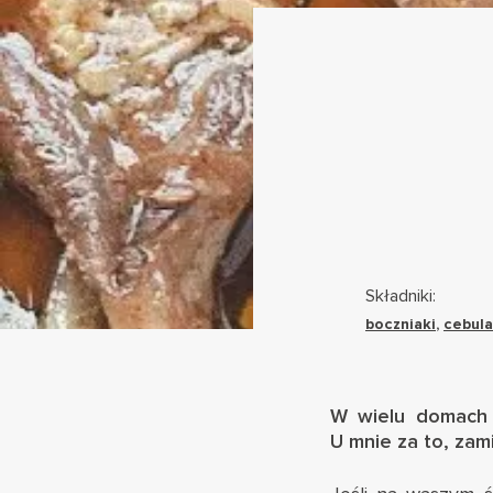
Składniki:
boczniaki
,
cebula
W wielu domach n
U mnie za to, zam