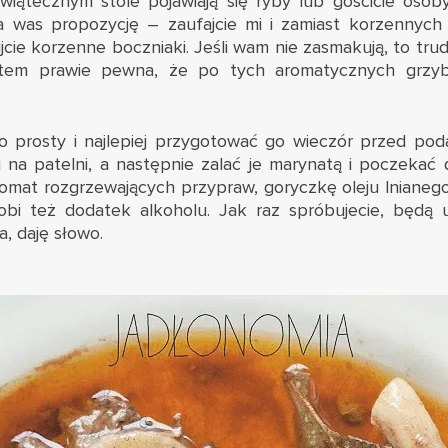
wiątecznym stole pojawiają się ryby lub gościcie osoby
a was propozycję – zaufajcie mi i zamiast korzennych 
jcie korzenne boczniaki. Jeśli wam nie zasmakują, to trud
estem prawie pewna, że po tych aromatycznych grzyb
zo prosty i najlepiej przygotować go wieczór przed po
 na patelni, a następnie zalać je marynatą i poczekać 
omat rozgrzewających przypraw, goryczkę oleju lnianego
obi też dodatek alkoholu. Jak raz spróbujecie, będą 
a, daję słowo.