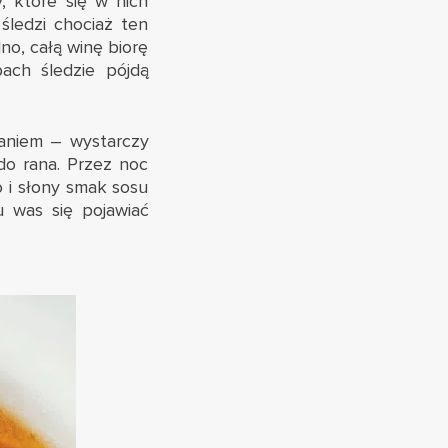
, które się w nich
śledzi chociaż ten
no, całą winę biorę
ach śledzie pójdą
daniem – wystarczy
do rana. Przez noc
 i słony smak sosu
u was się pojawiać