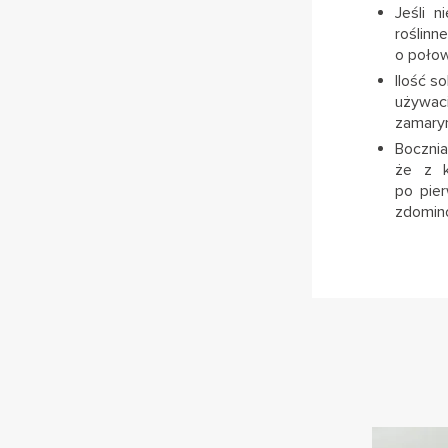
Jeśli n
roślinn
o połow
Ilość s
używac
zamaryn
Bocznia
że z k
po pie
zdomin