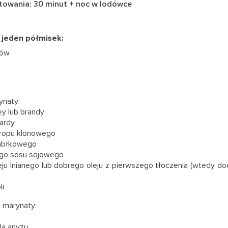
towania: 30 minut + noc w lodówce
a jeden półmisek:
ków
ynaty:
ey lub brandy
tardy
yropu klonowego
 jabłkowego
ego sosu sojowego
leju lnianego lub dobrego oleju z pierwszego tłoczenia (wtedy d
li
 marynaty:
da anyżu