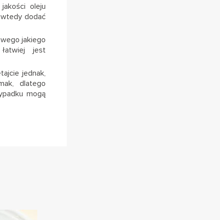
jakości oleju
y wtedy dodać
jowego jakiego
atwiej jest
ajcie jednak,
ak, dlatego
wypadku mogą