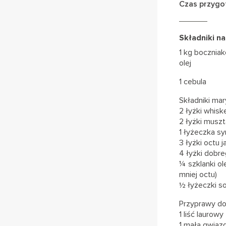
Czas przygo
Składniki n
1 kg bocznia
olej
1 cebula
Składniki mar
2 łyżki whisk
2 łyżki musz
1 łyżeczka s
3 łyżki octu
4 łyżki dobr
¼ szklanki o
mniej octu)
½ łyżeczki so
Przyprawy do
1 liść laurowy
1 mała gwiaz