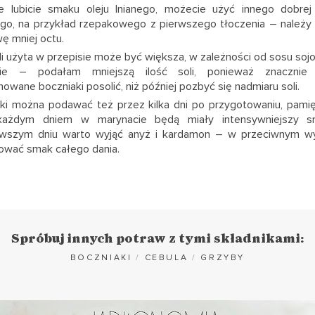
ie lubicie smaku oleju lnianego, możecie użyć innego dobrej 
ego, na przykład rzepakowego z pierwszego tłoczenia – należ
ę mniej octu.
oli użyta w przepisie może być większa, w zależności od sosu so
ie – podałam mniejszą ilość soli, ponieważ znacznie ł
owane boczniaki posolić, niż później pozbyć się nadmiaru soli.
ki można podawać też przez kilka dni po przygotowaniu, pamięt
ażdym dniem w marynacie będą miały intensywniejszy sm
rwszym dniu warto wyjąć anyż i kardamon – w przeciwnym 
ować smak całego dania.
Spróbuj innych potraw z tymi składnikami:
BOCZNIAKI
/
CEBULA
/
GRZYBY