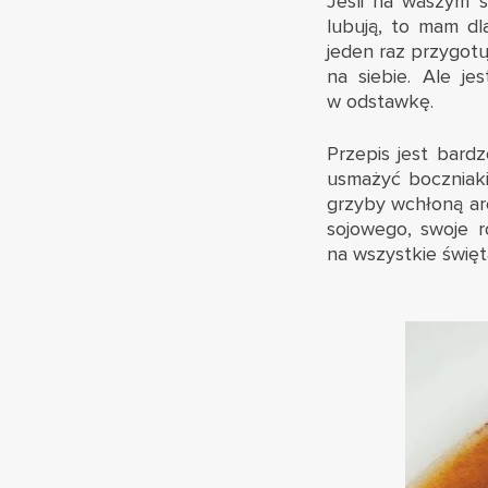
Jeśli na waszym ś
lubują, to mam dl
jeden raz przygotu
na siebie. Ale j
w odstawkę.
Przepis jest bard
usmażyć boczniaki
grzyby wchłoną ar
sojowego, swoje r
na wszystkie święt