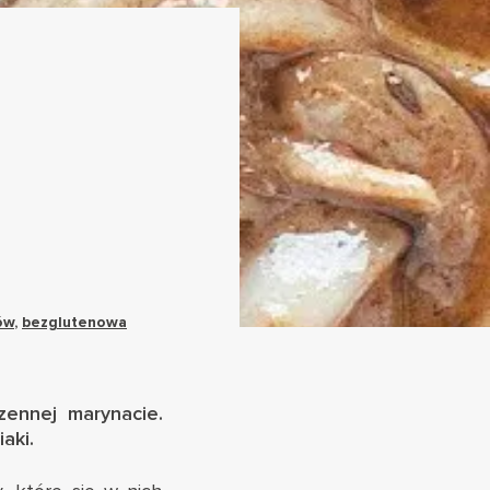
ów
,
bezglutenowa
zennej marynacie.
aki.