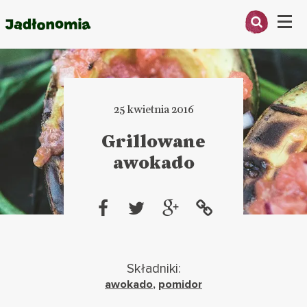
Menu
O MNIE
PRZEPISY
25 kwietnia 2016
ARTYKUŁY
Grillowane
awokado
KSIĄŻKI
KONTAKT
Składniki:
awokado
,
pomidor