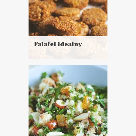
Falafel idealny
Czytaj
więcej
Czas przygotowania: noc
namaczania + 30 minut
DANIA GŁÓWNE
NIEDZIELNE GOTOWANIE ?
TOP 2020 ?