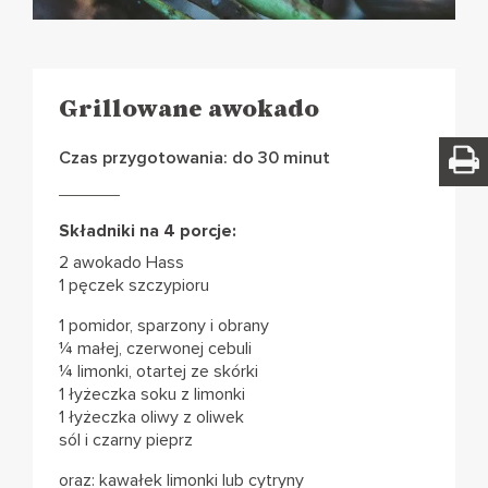
Grillowane awokado
Czas przygotowania: do 30 minut
Składniki na 4 porcje:
2 awokado Hass
1 pęczek szczypioru
1 pomidor, sparzony i obrany
¼ małej, czerwonej cebuli
¼ limonki, otartej ze skórki
1 łyżeczka soku z limonki
1 łyżeczka oliwy z oliwek
sól i czarny pieprz
oraz: kawałek limonki lub cytryny