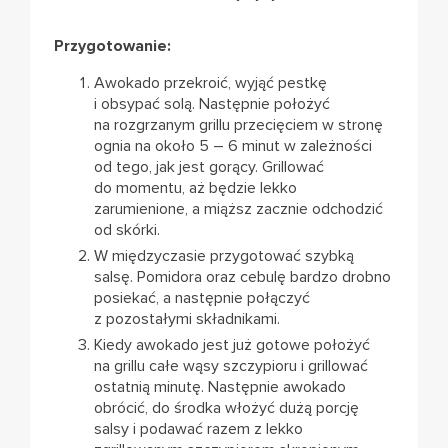
Przygotowanie:
Awokado przekroić, wyjąć pestkę
i obsypać solą. Następnie położyć
na rozgrzanym grillu przecięciem w stronę
ognia na około 5 – 6 minut w zależności
od tego, jak jest gorący. Grillować
do momentu, aż będzie lekko
zarumienione, a miąższ zacznie odchodzić
od skórki.
W międzyczasie przygotować szybką
salsę. Pomidora oraz cebulę bardzo drobno
posiekać, a następnie połączyć
z pozostałymi składnikami.
Kiedy awokado jest już gotowe położyć
na grillu całe wąsy szczypioru i grillować
ostatnią minutę. Następnie awokado
obrócić, do środka włożyć dużą porcję
salsy i podawać razem z lekko