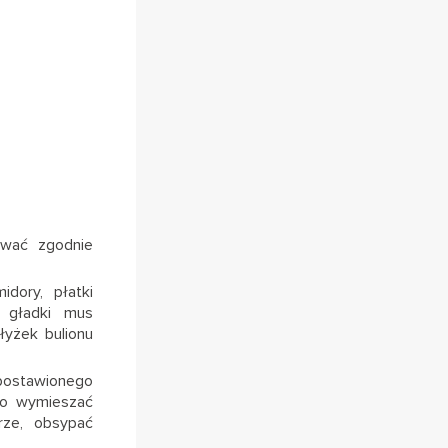
wać zgodnie
dory, płatki
 gładki mus
łyżek bulionu
ostawionego
ko wymieszać
rze, obsypać