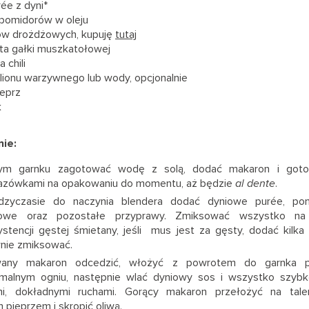
rée z dyni*
pomidorów w oleju
ków drożdżowych, kupuję
tutaj
ta gałki muszkatołowej
 chili
ulionu warzywnego lub wody, opcjonalnie
ieprz
k
ie:
m garnku zagotować wodę z solą, dodać makaron i goto
azówkami na opakowaniu do momentu, aż będzie
al dente
.
zyczasie do naczynia blendera dodać dyniowe purée, pomi
owe oraz pozostałe przyprawy. Zmiksować wszystko na
stencji gęstej śmietany, jeśli mus jest za gęsty, dodać kilka 
nie zmiksować.
any makaron odcedzić, włożyć z powrotem do garnka p
imalnym ogniu, następnie wlać dyniowy sos i wszystko szyb
mi, dokładnymi ruchami. Gorący makaron przełożyć na tale
 pieprzem i skropić oliwą.