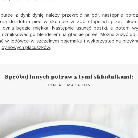
 purée z dyni: dynię należy przekroić na pół, następnie poło
kórą do dołu i piec w skorupie w 200 stopniach przez około
ż dynia będzie miękka. Następnie usunąć pestki, a potem wy
i i zmiksować go blenderem na gładkie purée. Można zużyć od 
ć w lodówce w szczelnym pojemniku i wykorzystać na przyk
o
dyniowych placuszków
.
Spróbuj innych potraw z tymi składnikami:
DYNIA
/
MAKARON