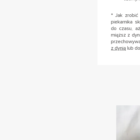
* Jak zrobić
piekarnika s
do czasu, a
miąższ z dyn
przechowywa
z dynią
lub d