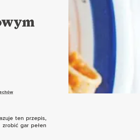
iowym
zechów
azuje ten przepis,
 zrobić gar pełen