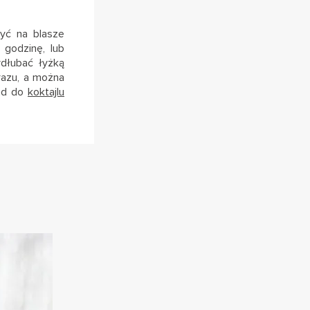
żyć na blasze
 godzinę, lub
dłubać łyżką
razu, a można
ład do
koktajlu