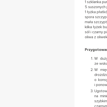
1 szklanka pu
5 suszonych 
1 łyżka płat
spora szczyp
mała szczypta
kilka łyżek b
sól i czarny p
oliwa z oliwe
Przygotowan
W duży
ze wsk
W międ
drożdż
o konsy
i ponow
Ugotow
na min
szybki
czarnym