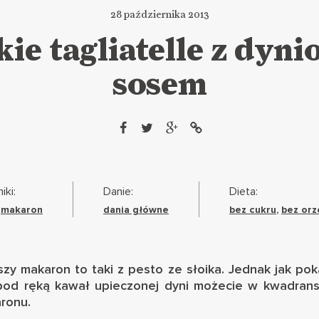
28 października 2013
kie tagliatelle z dyn
sosem
iki:
Danie:
Dieta:
,
makaron
dania główne
bez cukru
,
bez or
y makaron to taki z pesto ze słoika. Jednak jak pok
e pod ręką kawał upieczonej dyni możecie w kwadrans
ronu.