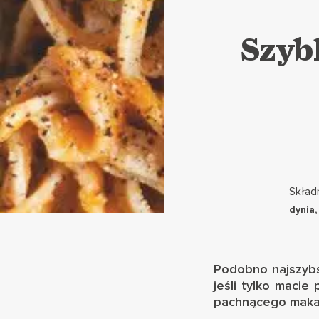
Szyb
Składn
dynia
Podobno najszybsz
jeśli tylko maci
pachnącego maka