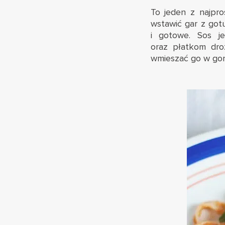
To jeden z najpro
wstawić gar z got
i gotowe. Sos j
oraz płatkom dro
wmieszać go w gorą