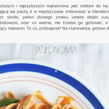
stszych i najszybszych makaronów, jaki robiłam do te
ującą się pastą, a w międzyczasie zmiksować w blenderz
est słodki, pełen słonego smaku umami dzięki su
żdżowym, oraz co ważne, nie trzeba go gotować, a 
cy makaron. To co, próbujecie? Na stanowiska, gotowi do 