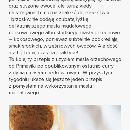
oraz suszone owoce, ale teraz kiedy
na straganach można znaleźć dojrzałe śliwki
i brzoskwinie dodaję czubatą łyżkę
delikatniejszego masła migdałowego,
nerkowcowego albo słodkiego masła orzechowo
– kokosowego, ponieważ subtelnie podkreślają
smak słodkich, wrześniowych owoców. Ale dość
już tej teorii, czas na praktykę!
To kolejny przepis z użyciem masła orzechowego
od
Primaviki
po opublikowanym ostatnio
curry
z dynią i masłem nerkowcowym
. W przyszłym
tygodniu ukaże się jeszcze jeden przepis
z pomysłem na wykorzystanie masła
migdałowego.