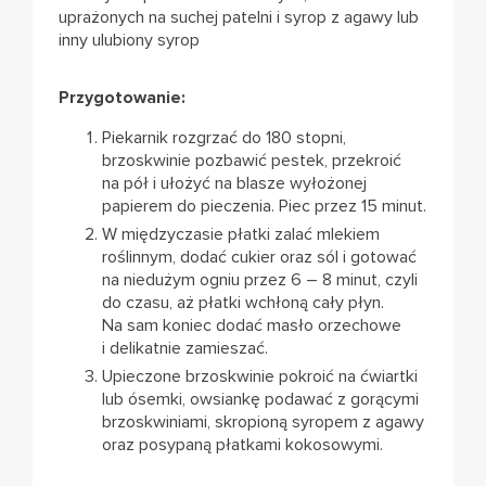
uprażonych na suchej patelni i syrop z agawy lub
inny ulubiony syrop
Przygotowanie:
Piekarnik rozgrzać do 180 stopni,
brzoskwinie pozbawić pestek, przekroić
na pół i ułożyć na blasze wyłożonej
papierem do pieczenia. Piec przez 15 minut.
W międzyczasie płatki zalać mlekiem
roślinnym, dodać cukier oraz sól i gotować
na niedużym ogniu przez 6 – 8 minut, czyli
do czasu, aż płatki wchłoną cały płyn.
Na sam koniec dodać masło orzechowe
i delikatnie zamieszać.
Upieczone brzoskwinie pokroić na ćwiartki
lub ósemki, owsiankę podawać z gorącymi
brzoskwiniami, skropioną syropem z agawy
oraz posypaną płatkami kokosowymi.