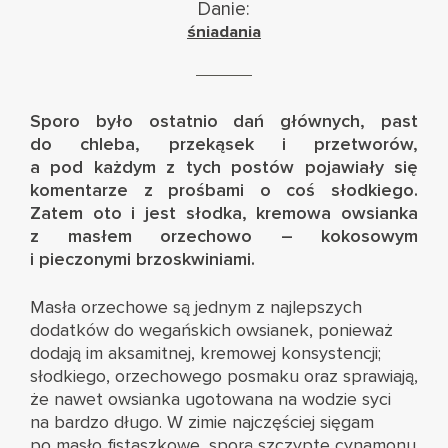
Danie:
śniadania
Sporo było ostatnio dań głównych, past
do chleba, przekąsek i przetworów,
a pod każdym z tych postów pojawiały się
komentarze z prośbami o coś słodkiego.
Zatem oto i jest słodka, kremowa owsianka
z masłem orzechowo – kokosowym
i pieczonymi brzoskwiniami.
Masła orzechowe są jednym z najlepszych
dodatków do wegańskich owsianek, ponieważ
dodają im aksamitnej, kremowej konsystencji;
słodkiego, orzechowego posmaku oraz sprawiają,
że nawet owsianka ugotowana na wodzie syci
na bardzo długo. W zimie najczęściej sięgam
po masło fistaszkowe, sporą szczyptę cynamonu