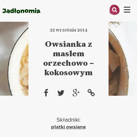
Menu
22 września 2014
O MNIE
Owsianka z
PRZEPISY
masłem
ARTYKUŁY
orzechowo –
kokosowym
KSIĄŻKI
KONTAKT
Składniki:
płatki owsiane