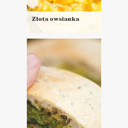
Złota owsianka
Czytaj
więcej
Czas przygotowania:
do 30 minut
ŚNIADANIA
GOTOWANIE NA
KWARANTANNIE