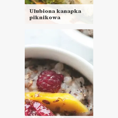
Ulubiona kanapka
piknikowa
Czytaj
więcej
Czas przygotowania: 45 minut
+ 2 godziny marynowania
DO CHLEBA
PRZYSTAWKI
ŚNIADANIA