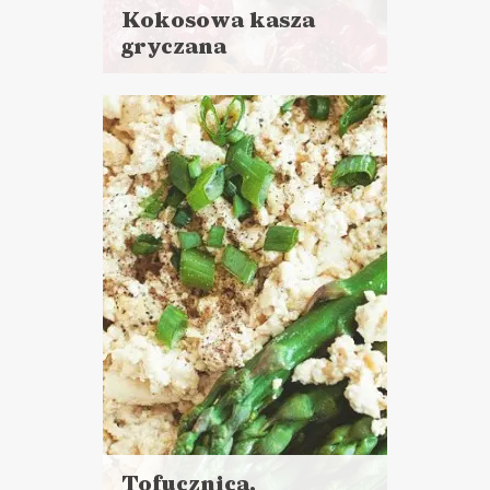
Kokosowa kasza
gryczana
Czytaj
więcej
Czas przygotowania:
do 30 minut
CIASTA I DESERY
ŚNIADANIA
Tofucznica,