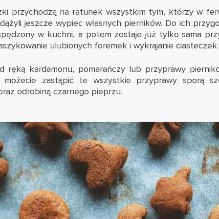
zki przychodzą na ratunek wszystkim tym, którzy w f
dążyli jeszcze wypiec własnych pierników. Do ich przyg
spędzony w kuchni, a potem zostaje już tylko sama pr
aszykowanie ulubionych foremek i wykrajanie ciasteczek.
od ręką kardamonu, pomarańczy lub przyprawy pierniko
– możecie zastąpić te wszystkie przyprawy sporą s
oraz odrobiną czarnego pieprzu.