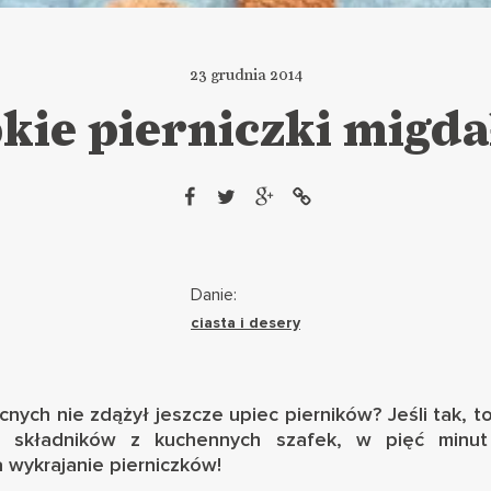
23 grudnia 2014
kie pierniczki migd
Danie:
ciasta i desery
cnych nie zdążył jeszcze upiec pierników? Jeśli tak, t
lka składników z kuchennych szafek, w pięć minut
za wykrajanie pierniczków!