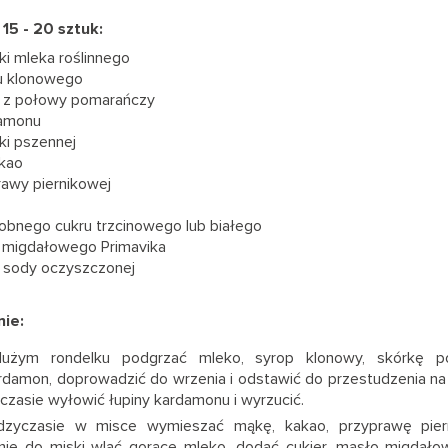
 15 - 20 sztuk:
ki mleka roślinnego
pu klonowego
a z połowy pomarańczy
damonu
ki pszennej
akao
rawy piernikowej
robnego cukru trzcinowego lub białego
a migdałowego Primavika
i sody oczyszczonej
ie:
użym rondelku podgrzać mleko, syrop klonowy, skórkę p
rdamon, doprowadzić do wrzenia i odstawić do przestudzenia na 
czasie wyłowić łupiny kardamonu i wyrzucić.
zyczasie w misce wymieszać mąkę, kakao, przyprawę piern
nie do miski wlać gorące mleko, dodać cukier, masło migdał