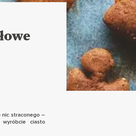
ałowe
o nic straconego –
 wyróbcie ciasto