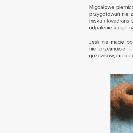
Migdałowe piernic
przygotowań nie z
miska i kwadrans 
odpalenie kolęd, n
Jeśli nie macie p
nie przejmujcie 
goździków, imbiru 