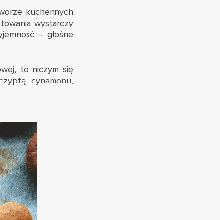
erworze kuchennych
otowania wystarczy
zyjemność – głośne
wej, to niczym się
zczyptą cynamonu,