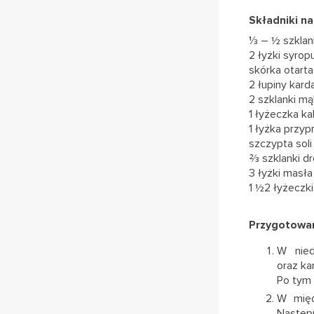
Składniki na
⅓ – ½ szklan
2 łyżki syro
skórka otart
2 łupiny kar
2 szklanki mą
1 łyżeczka k
1 łyżka przyp
szczypta soli
⅔ szklanki d
3 łyżki masł
1 ½2 łyżeczk
Przygotowan
W nied
oraz ka
Po tym 
W międ
Następ