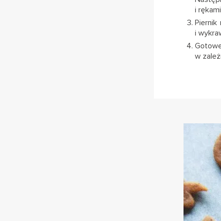
i rękam
Piernik
i wykra
Gotowe 
w zależ