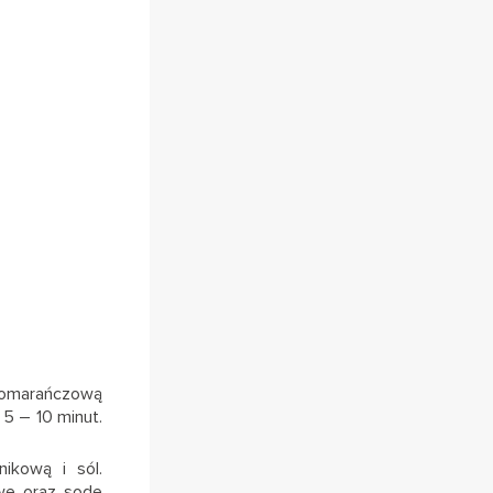
omarańczową
5 – 10 minut.
ikową i sól.
owe oraz sodę