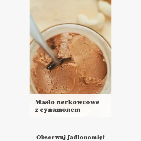
Stopień trudności: trudne
DO CHLEBA
WIELKANOC ?
Masło nerkowcowe
z cynamonem
Czytaj
więcej
Czas przygotowania:
do 30 minut
Obserwuj Jadłonomię!