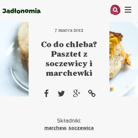
Menu
7 marca 2012
O MNIE
Co do chleba?
PRZEPISY
Pasztet z
ARTYKUŁY
soczewicy i
marchewki
KSIĄŻKI
KONTAKT
Składniki:
marchew
,
soczewica