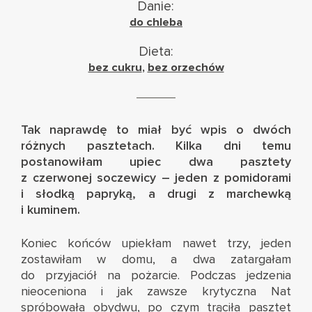
Danie:
do chleba
Dieta:
bez cukru
,
bez orzechów
Tak naprawdę to miał być wpis o dwóch
różnych pasztetach. Kilka dni temu
postanowiłam upiec dwa pasztety
z czerwonej soczewicy – jeden z pomidorami
i słodką papryką, a drugi z marchewką
i kuminem.
Koniec końców upiekłam nawet trzy, jeden
zostawiłam w domu, a dwa zatargałam
do przyjaciół na pożarcie. Podczas jedzenia
nieoceniona i jak zawsze krytyczna Nat
spróbowała obydwu, po czym trąciła pasztet