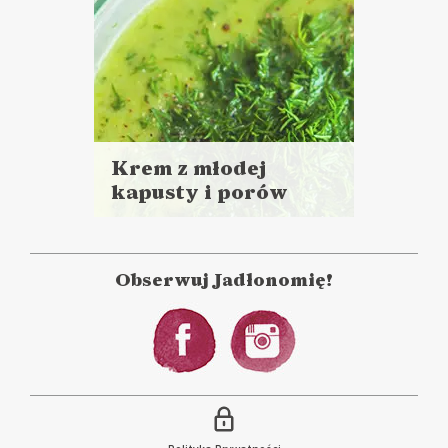
Krem z młodej
kapusty i porów
Czytaj
więcej
Czas przygotowania:
do 30 minut
Obserwuj Jadłonomię!
ZUPY