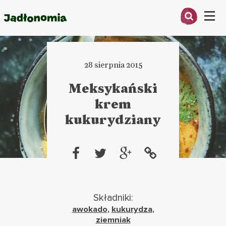
Menu
O MNIE
28 sierpnia 2015
PRZEPISY
Meksykański
ARTYKUŁY
krem
kukurydziany
KSIĄŻKI
KONTAKT
Składniki:
awokado
,
kukurydza
,
ziemniak