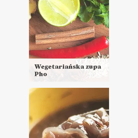
Wegetariańska zupa
Pho
Czytaj
więcej
Czas przygotowania: 4 h 45
minut + 10 minut pieczenia
ZUPY