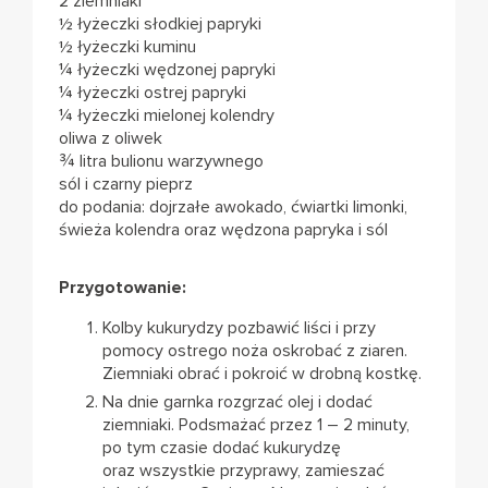
2 ziemniaki
½ łyżeczki słodkiej papryki
½ łyżeczki kuminu
¼ łyżeczki wędzonej papryki
¼ łyżeczki ostrej papryki
¼ łyżeczki mielonej kolendry
oliwa z oliwek
¾ litra bulionu warzywnego
sól i czarny pieprz
do podania: dojrzałe awokado, ćwiartki limonki,
świeża kolendra oraz wędzona papryka i sól
Przygotowanie:
Kolby kukurydzy pozbawić liści i przy
pomocy ostrego noża oskrobać z ziaren.
Ziemniaki obrać i pokroić w drobną kostkę.
Na dnie garnka rozgrzać olej i dodać
ziemniaki. Podsmażać przez 1 – 2 minuty,
po tym czasie dodać kukurydzę
oraz wszystkie przyprawy, zamieszać