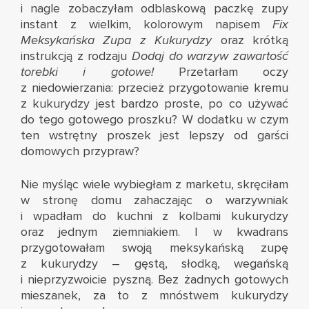
i nagle zobaczyłam odblaskową paczkę zupy
instant z wielkim, kolorowym napisem
Fix
Meksykańska Zupa z Kukurydzy
oraz krótką
instrukcją z rodzaju
Dodaj do warzyw zawartość
torebki i gotowe!
Przetarłam oczy
z niedowierzania: przecież przygotowanie kremu
z kukurydzy jest bardzo proste, po co używać
do tego gotowego proszku? W dodatku w czym
ten wstrętny proszek jest lepszy od garści
domowych przypraw?
Nie myśląc wiele wybiegłam z marketu, skręciłam
w stronę domu zahaczając o warzywniak
i wpadłam do kuchni z kolbami kukurydzy
oraz jednym ziemniakiem. I w kwadrans
przygotowałam swoją meksykańską zupę
z kukurydzy – gęstą, słodką, wegańską
i nieprzyzwoicie pyszną. Bez żadnych gotowych
mieszanek, za to z mnóstwem kukurydzy