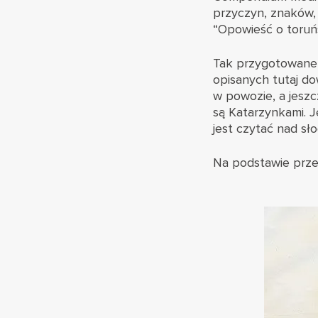
przyczyn, znaków, 
“Opowieść o toruńs
Tak przygotowane p
opisanych tutaj d
w powozie, a jeszc
są Katarzynkami. J
jest czytać nad sł
Na podstawie prze