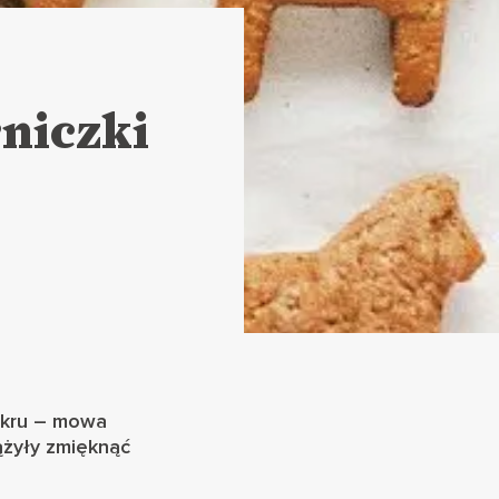
niczki
lukru – mowa
ążyły zmięknąć