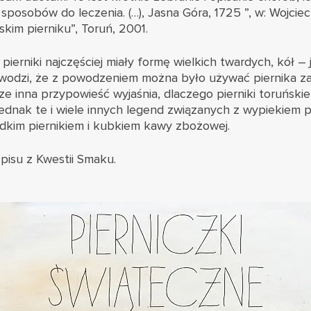
sposobów do leczenia. (…), Jasna Góra, 1725 ”, w: Wojciec
kim pierniku”, Toruń, 2001.
ierniki najczęściej miały formę wielkich twardych, kół –
owodzi, że z powodzeniem można było używać piernika za
ze inna przypowieść wyjaśnia, dlaczego pierniki toruńsk
ednak te i wiele innych legend związanych z wypiekiem pi
odkim piernikiem i kubkiem kawy zbożowej.
pisu z Kwestii Smaku.