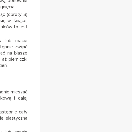
ową, ponownie
gnięcia.
ąc (obroty 3)
ię w lśniące,
palców to jest
cy lub macie
tępnie zwijać
dać na blasze
aż pierniczki
ień.
adnie mieszać
kową i dalej
astępnie cały
e elastyczna
cy lub macie