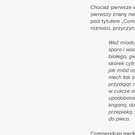
Chociaż pierwsze w
pierwszy znany nam
pod tytułem „Comp
różności, przyczyn
Weź miodu 
sporo i wod
białego, g
skórek cyt
jak miód os
niech tak s
przydając 
w cukrze s
upodobania
krajaną, d
przepieką
do pieca.
Compendium medicum