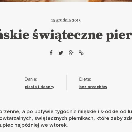
15 grudnia 2013
skie świąteczne pier
Danie:
Dieta:
ciasta i desery
bez orzechów
rzenne, a po upływie tygodnia miękkie i słodkie od 
owtarzalnych, świątecznych piernikach, które żeby zd
 upiec najpóźniej we wtorek.