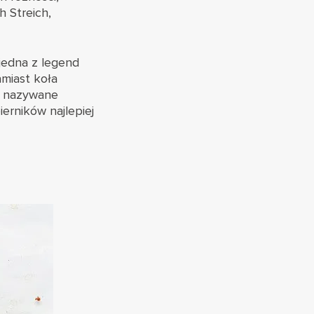
h Streich,
 jedna z legend
miast koła
ie nazywane
erników najlepiej