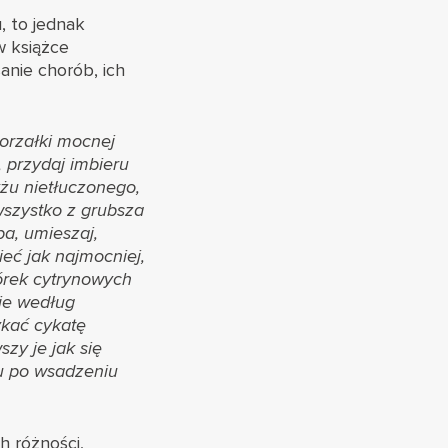
, to jednak
w książce
anie chorób, ich
orzałki mocnej
, przydaj imbieru
żu nietłuczonego,
wszystko z grubsza
ba, umieszaj,
ieć jak najmocniej,
kórek cytrynowych
kie według
ykać cykatę
zy je jak się
u po wsadzeniu
h różności,