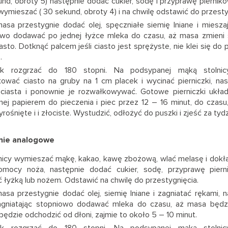
nd, obroty 5) następnie dodać cukier, sodę i przyprawę piernik
wymieszać ( 30 sekund, obroty 4) i na chwilę odstawić do przesty
asa przestygnie dodać olej, spęczniałe siemię lniane i mieszaj
wo dodawać po jednej łyżce mleka do czasu, aż masa zmieni s
iasto. Dotknąć palcem jeśli ciasto jest sprężyste, nie klei się do 
.
nik rozgrzać do 180 stopni. Na podsypanej mąką stolni
ować ciasto na gruby na 1 cm placek i wycinać pierniczki, nas
 ciasta i ponownie je rozwałkowywać. Gotowe pierniczki ukła
ej papierem do pieczenia i piec przez 12 – 16 minut, do czasu, 
rośnięte i i złociste. Wystudzić, odłożyć do puszki i zjeść za tydz
nie analogowe
nicy wymieszać mąkę, kakao, kawę zbożową, wlać melasę i dokł
omocy noża, następnie dodać cukier, sodę, przyprawę pierni
 łyżką lub nożem. Odstawić na chwilę do przestygnięcia.
asa przestygnie dodać olej, siemię lniane i zagniatać rękami, n
agniatając stopniowo dodawać mleka do czasu, aż masa będzi
 będzie odchodzić od dłoni, zajmie to około 5 – 10 minut.
nik rozgrzać do 180 stopni. Na podsypanej mąką stolni