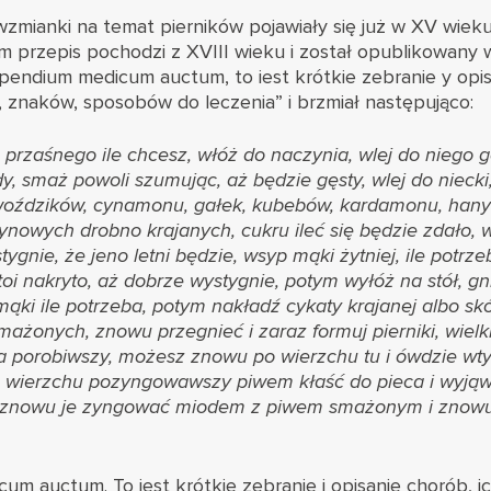
zmianki na temat pierników pojawiały się już w XV wieku
 przepis pochodzi z XVIII wieku i został opublikowany 
endium medicum auctum, to iest krótkie zebranie y opis
, znaków, sposobów do leczenia” i brzmiał następująco:
przaśnego ile chcesz, włóż do naczynia, wlej do niego g
y, smaż powoli szumując, aż będzie gęsty, wlej do niecki
woździków, cynamonu, gałek, kubebów, kardamonu, hany
rynowych drobno krajanych, cukru ileć się będzie zdało, 
tygnie, że jeno letni będzie, wsyp mąki żytniej, ile potrze
toi nakryto, aż dobrze wystygnie, potym wyłóż na stół, gn
mąki ile potrzeba, potym nakładź cykaty krajanej albo s
mażonych, znowu przegnieć i zaraz formuj pierniki, wiel
 porobiwszy, możesz znowu po wierzchu tu i ówdzie wt
o wierzchu pozyngowawszy piwem kłaść do pieca i wyjąws
, znowu je zyngować miodem z piwem smażonym i znow
 auctum. To iest krótkie zebranie i opisanie chorób, ic