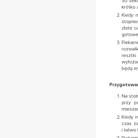
30 seku
krótko 
Kiedy m
stopnio
zbite c
gotowe
Piekar
rozwałk
resztki
wyłożon
będą wy
Przygotowa
Na stol
przy p
mieszać
Kiedy m
czas z
i łatwo
Piekar