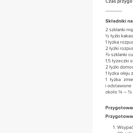
Czas przygo
Składniki na
2 szklanki mą
½ łyżki kaka
1 łyżka rozp
2 łyżki rozp
⅔ szklanki cu
1,5 łyżeczki
2 łyżki domo
1 łyżka oleju
1 łyżka zmie
i odstawione
około ¼ – ⅓ s
Przygotowan
Przygotowa
Wsypać 