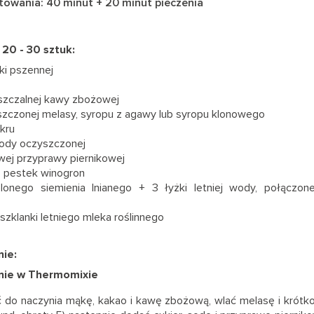
towania: 40 minut + 20 minut pieczenia
 20 - 30 sztuk:
ki pszennej
o
uszczalnej kawy zbożowej
uszczonej melasy, syropu z agawy lub syropu klonowego
kru
 sody oczyszczonej
wej przyprawy piernikowej
 z pestek winogron
lonego siemienia lnianego + 3 łyżki letniej wody, połączo
zklanki letniego mleka roślinnego
ie:
nie w Thermomixie
do naczynia mąkę, kakao i kawę zbożową, wlać melasę i krótk