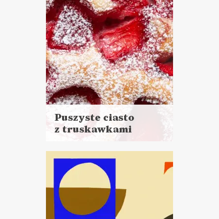
Puszyste ciasto
z truskawkami
Czytaj
więcej
Czas przygotowania: 15 minut
pracy + 45 minut pieczenia
CIASTA I DESERY