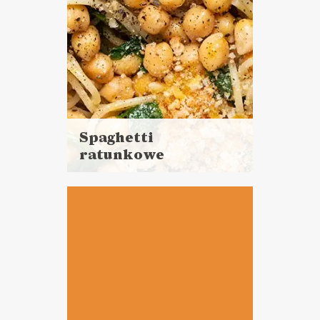
Spaghetti
ratunkowe
Czytaj
więcej
Czas przygotowania: 15 minut
DANIA GŁÓWNE
LUNCHE DO PRACY
NORMALNE JEDZENIE ?
VEGANUARY ?