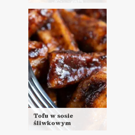
Czytaj
więcej
Czas przygotowania: 45 - 60
minut
DANIA GŁÓWNE
BOŻE NARODZENIE ?
Tofu w sosie
śliwkowym
Czytaj