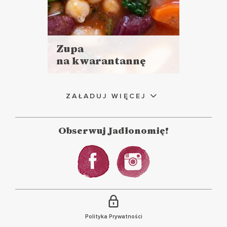
Zupa
na kwarantannę
Czytaj
więcej
Czas przygotowania:
ZAŁADUJ WIĘCEJ
do 30 minut
ZUPY
GOTOWANIE NA
Obserwuj Jadłonomię!
KWARANTANNIE ?
Polityka Prywatności