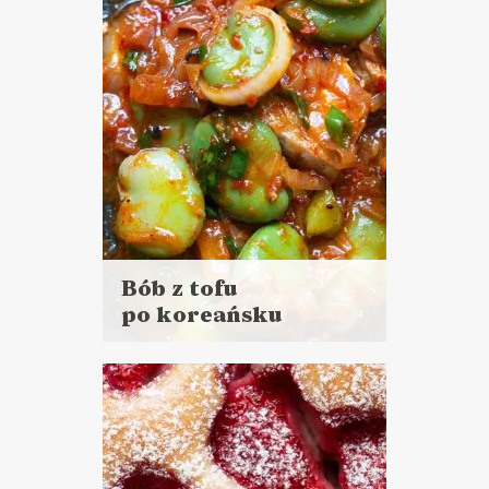
DANIA GŁÓWNE
Bób z tofu
po koreańsku
Czytaj
więcej
Czas przygotowania:
do 30 minut
DANIA GŁÓWNE