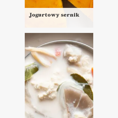
Jogurtowy sernik
Czytaj
więcej
Czas przygotowania:
minimum 24 godziny czekania
+ 25 minut pracy
CIASTA I DESERY
WIELKANOC ?