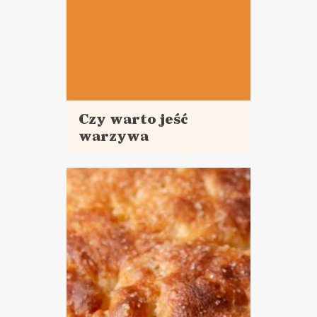
Czy warto jeść
warzywa
Czytaj
mrożone lub
więcej
z puszki?
GOTOWANIE NA
KWARANTANNIE ?