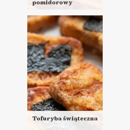
pomidorowy
Czytaj
więcej
Czas przygotowania: 15 minut
pracy + 30 minut czekania
DANIA GŁÓWNE
LUNCHE DO PRACY
VEGANUARY ?
Tofuryba świąteczna