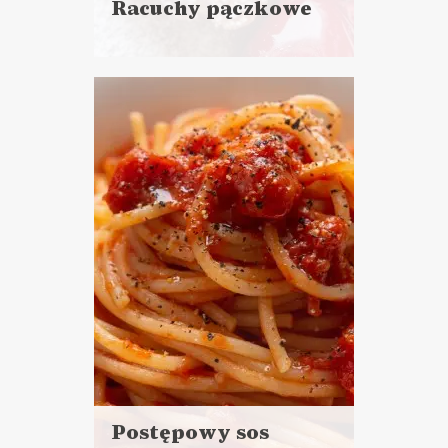
Racuchy pączkowe
Czytaj
więcej
Czas przygotowania: 30 minut
pracy + 1 godzina wyrastania
CIASTA I DESERY
TŁUSTY CZWARTEK ?
Postępowy sos