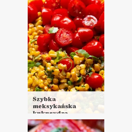
minut
DANIA GŁÓWNE
LUNCHE DO PRACY
KAMERALNY SYLWESTER ?
TOP 2020 ?
VEGANUARY ?
Szybka
meksykańska
kukurydza
Czytaj
więcej
Czas przygotowania: 15 minut