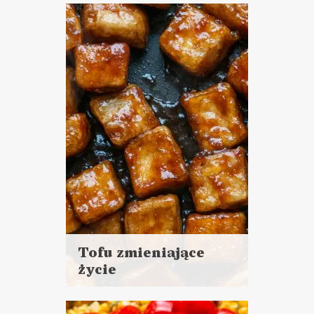
więcej
Czas przygotowania: 20 - 30
minut
DANIA GŁÓWNE
WIELKANOC ?
Tofu zmieniające
życie
Czytaj
więcej
Czas przygotowania: 20 - 30