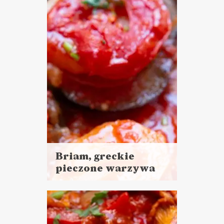
LUNCHE DO PRACY
PRZYSTAWKI
Briam, greckie
pieczone warzywa
Czytaj
więcej
Czas przygotowania: 15 minut
pracy + 70 minut czekania
DANIA GŁÓWNE