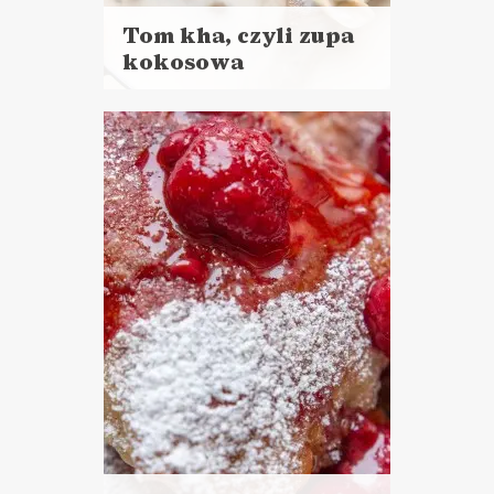
Tom kha, czyli zupa
kokosowa
Czytaj
więcej
Czas przygotowania:
do 30 minut
DANIA GŁÓWNE
ZUPY