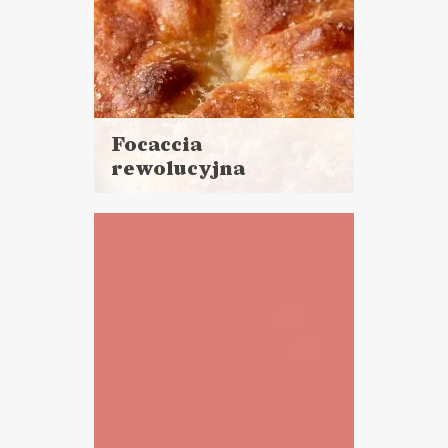
Focaccia
rewolucyjna
Czytaj
więcej
Czas przygotowania: 5 minut
pracy + 12 godzin czekania
PRZYSTAWKI
SOSY I DODATKI
TOP 2020 ?