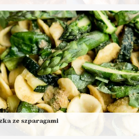
Czytaj
aj
więcej
ej
Czas przygotowania: do 3
s przygotowania:
45 minut
NIA GŁÓWNE
NCHE DO PRACY
DANIA GŁÓWNE
LUNCH
zka ze szparagami
aj