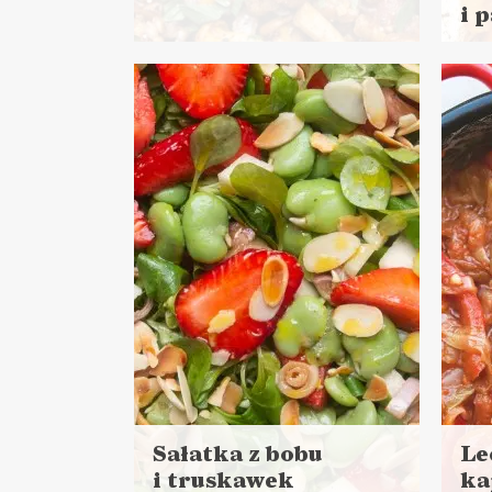
i 
Czytaj
Czyt
więcej
więc
Czas przygotowania:
Cza
do 30 minut
DANIA GŁÓWNE
LUNCHE DO PRACY
DA
Sałatka z bobu
Le
i truskawek
ka