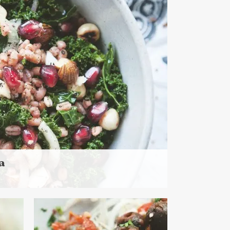
DANIA GŁÓWNE
NIEDZIELNE GOTOWANIE ?
WIELKANOC ?
a
0 minut