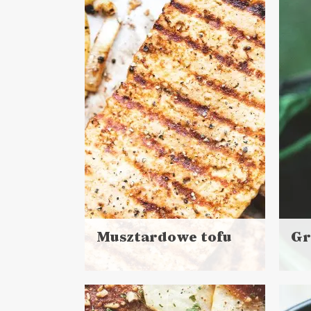
więcej
Czas przygotowania: do 30 minut
DANIA GŁÓWNE
LUNCHE DO PRACY
ŚNIADANIA
Musztardowe tofu
Gr
Czytaj
Czyt
więcej
więc
Czas przygotowania:
Cza
do 30 minut