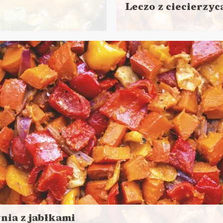
Leczo z ciecierzyc
Czytaj
więcej
Czas przygotowania:
do 30 minut
DANIA GŁÓWNE
LUNCHE DO PRACY
nia z jabłkami