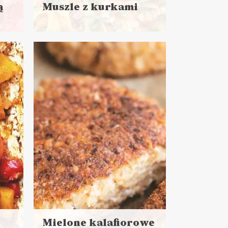
ą
Muszle z kurkami
Czytaj
więcej
Czas przygotowania:
do 30 minut
DANIA GŁÓWNE
LUNCHE DO PRACY
Mielone kalafiorowe