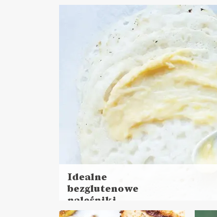
więc
więcej
Cza
Czas przygotowania:
do 30 minut
DANIA GŁÓWNE
LUNCHE DO PRACY
PRZYSTAWKI
MAJÓWKA ?
DA
Idealne
bezglutenowe
naleśniki
Czytaj