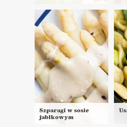
Czytaj
Czyt
więcej
więc
Czas przygotowania: 15 minut
Cza
do 
DANIA GŁÓWNE
LUNCHE DO PRACY
DA
PRZYSTAWKI
LU
Szparagi w sosie
Us
jabłkowym
Czyt
Czytaj