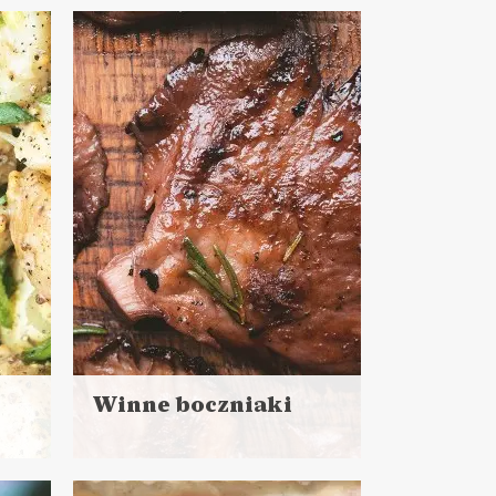
Czytaj
więcej
Czas przygotowania:
do 30 minut
DANIA GŁÓWNE
LUNCHE DO PRACY
PRZYSTAWKI
MAJÓWKA ?
Winne boczniaki
Czytaj
więcej
Czas przygotowania: