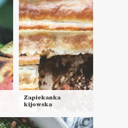
do 30 minut
DANIA GŁÓWNE
PRZYSTAWKI
NIEDZIELNE GOTOWANIE ?
WALENTYNKI ?
Zapiekanka
kijowska
Czytaj
więcej
Czas przygotowania: 60 minut
+ 20 minut pieczenia