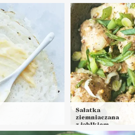
ej
s przygotowania: do 30 minut
NIA GŁÓWNE
LUNCHE DO PRACY
Sałatka
ziemniaczana
z jabłkiem
Czytaj
DANIA GŁÓWNE