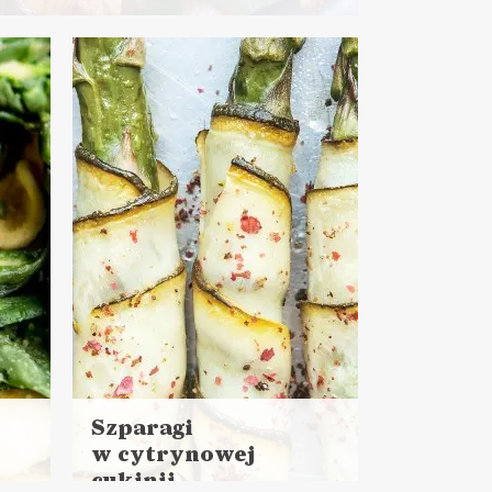
0 minut
E DO PRACY
WALENTYNKI ?
Szparagi
w cytrynowej
cukinii