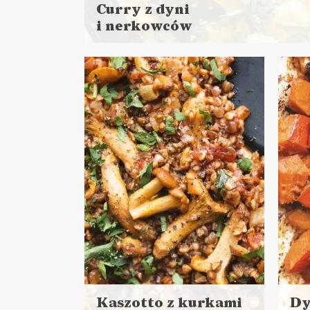
Curry z dyni
i nerkowców
Czytaj
więcej
Czas przygotowania: do 30 minut
DANIA GŁÓWNE
LUNCHE DO PRACY
ZIMOWE LUNCHE DO PRACY ❄️
Kaszotto z kurkami
Dy