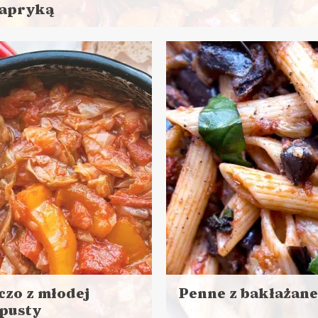
papryką
aj
ej
s przygotowania: do 30 minut
NIA GŁÓWNE
LUNCHE DO PRACY
czo z młodej
Penne z bakłażan
pusty