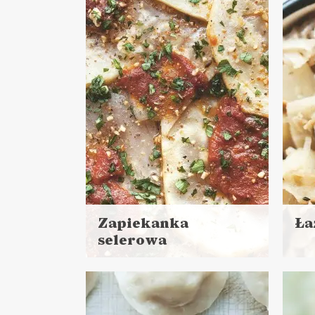
DANIA GŁÓWNE
LUNCHE DO PRACY
PRZYSTAWKI
MAJÓWKA ?
DA
Zapiekanka
Ła
selerowa
Czyt
Czytaj
więc
więcej
Cza
Czas przygotowania:
do 
do godziny
DANIA GŁÓWNE
PRZYSTAWKI