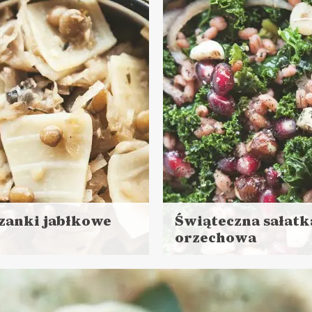
NIA GŁÓWNE
PRZYSTAWKI
zanki jabłkowe
Świąteczna sałatk
orzechowa
aj
Czytaj
ej
więcej
s przygotowania:
Czas przygotowania: do 3
godziny